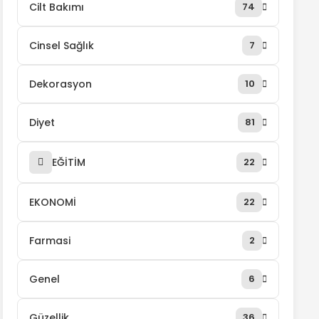
Cilt Bakımı
74
Cinsel Sağlık
7
Dekorasyon
10
Diyet
81
EĞİTİM
22
EKONOMİ
22
Farmasi
2
Genel
6
Güzellik
36