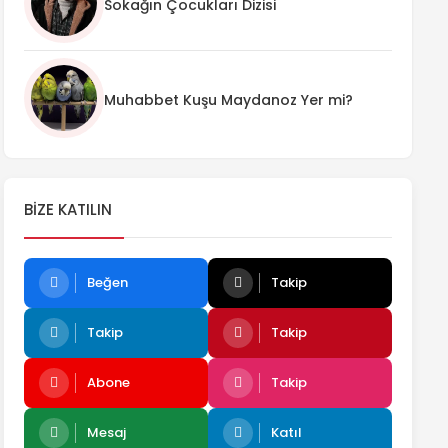
Sokağın Çocukları Dizisi
Muhabbet Kuşu Maydanoz Yer mi?
BIZE KATILIN
Beğen
Takip
Takip
Takip
Abone
Takip
Mesaj
Katıl