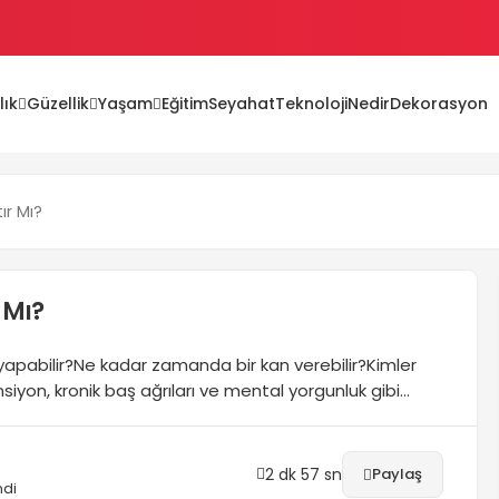
lık
Güzellik
Yaşam
Eğitim
Seyahat
Teknoloji
Nedir
Dekorasyon
ları
ır Mı?
lır mı?
 Mı?
yapabilir?Ne kadar zamanda bir kan verebilir?Kimler
yon, kronik baş ağrıları ve mental yorgunluk gibi
i kan vermek kal krizi riskini azaltır mı? Kimler kan bağışı
2 dk 57 sn
Paylaş
ndi