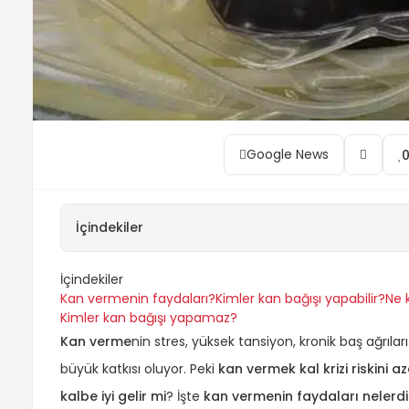
Google News
İçindekiler
İçindekiler
Kan vermenin faydaları?
Kimler kan bağışı yapabilir?
Ne 
Kimler kan bağışı yapamaz?
Kan verme
nin stres, yüksek tansiyon, kronik baş ağrılar
büyük katkısı oluyor. Peki
k
an vermek kal krizi riskini az
kalbe iyi gelir mi
? İşte
kan vermenin faydaları nelerdi