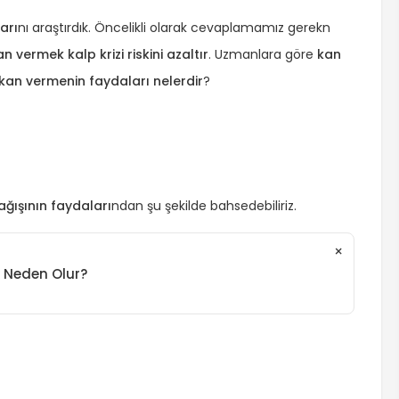
arı
nı araştırdık. Öncelikli olarak cevaplamamız gerekn
an vermek kalp krizi riskini azaltır
. Uzmanlara göre
kan
kan vermenin faydaları nelerdir
?
ağışının faydaları
ndan şu şekilde bahsedebiliriz.
×
 Neden Olur?