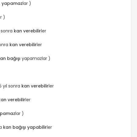
ı yapamaz
lar )
ar )
e sonra
kan verebilir
ler
sonra
kan verebilir
ler
an bağışı
yapamazlar )
5 yıl sonra
kan verebilir
ler
kan verebilir
ler
yapamaz
lar )
ra
kan bağışı yapabilir
ler