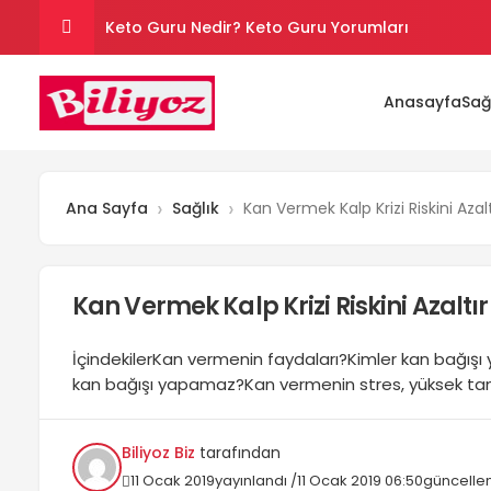
Keto Guru Nedir? Keto Guru Yorumları
Karındaki Selülitler Nasıl Gider? Göbek Selüliti
Anasayfa
Sağ
Loreal Paris Hydra Genius Kullanıcı Yorumları
Sinoz Leke Kremi İşe Yarıyor mu? Kullanıcı Yorum
Ana Sayfa
Sağlık
Kan Vermek Kalp Krizi Riskini Azalt
Son Kullanım Süresi Tarihi Geçmiş Batikon Kullanı
Kan Vermek Kalp Krizi Riskini Azaltır
İçindekilerKan vermenin faydaları?Kimler kan bağışı 
kan bağışı yapamaz?Kan vermenin stres, yüksek tansi
rahatsızlıkların giderilmesine büyük katkısı oluyor. Pek
yapamaz? Kan vermek kalbe iyi gelir mi? İşte kan...
Biliyoz Biz
tarafından
11 Ocak 2019
yayınlandı /
11 Ocak 2019 06:50
güncelle