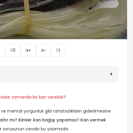
0
0
+
-
1
+
kadar zamanda bir kan verebilir?
ı ve mental yorgunluk gibi rahatsızlıkların giderilmesine
altır mı
?
Kimler kan bağışı yapamaz
?
Kan vermek
r
sorusunun cevabı bu yazımızda.