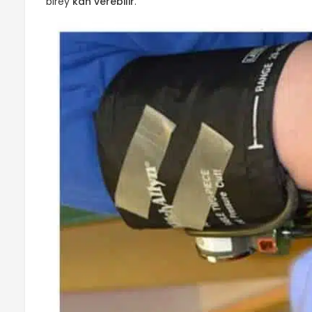
birey
kan verebilir
.