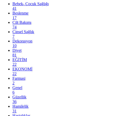
Bebek- Çocuk Sağlığı
41
Beslenme
17
Cilt Bakımı
74
Cinsel Sağlık
7
Dekorasyon
10
Diyet
81
EĞİTİM
22
EKONOMİ
22
Farmasi
2
Genel
6
Güzellik
36
Hamilelik
31
Hastalıklar