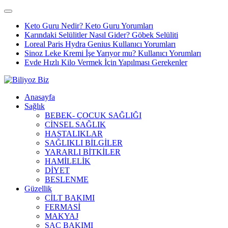
Keto Guru Nedir? Keto Guru Yorumları
Karındaki Selülitler Nasıl Gider? Göbek Selüliti
Loreal Paris Hydra Genius Kullanıcı Yorumları
Sinoz Leke Kremi İşe Yarıyor mu? Kullanıcı Yorumları
Evde Hızlı Kilo Vermek İçin Yapılması Gerekenler
Anasayfa
Sağlık
BEBEK- ÇOCUK SAĞLIĞI
CİNSEL SAĞLIK
HASTALIKLAR
SAĞLIKLI BİLGİLER
YARARLI BİTKİLER
HAMİLELİK
DİYET
BESLENME
Güzellik
CİLT BAKIMI
FERMASİ
MAKYAJ
SAÇ BAKIMI