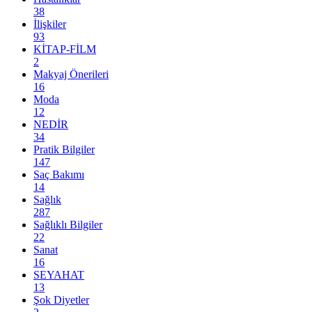
38
İlişkiler
93
KİTAP-FİLM
2
Makyaj Önerileri
16
Moda
12
NEDİR
34
Pratik Bilgiler
147
Saç Bakımı
14
Sağlık
287
Sağlıklı Bilgiler
22
Sanat
16
SEYAHAT
13
Şok Diyetler