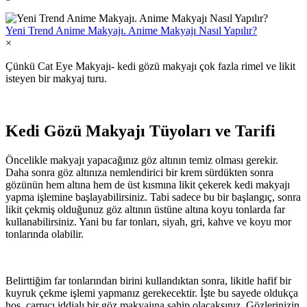
Yeni Trend Anime Makyajı. Anime Makyajı Nasıl Yapılır?
×
Çünkü Cat Eye Makyajı- kedi gözü makyajı çok fazla rimel ve likit
isteyen bir makyaj turu.
Kedi Gözü Makyajı Tüyoları ve Tarifi
Öncelikle makyajı yapacağınız göz altının temiz olması gerekir.
Daha sonra göz altınıza nemlendirici bir krem sürdükten sonra
gözünün hem altına hem de üst kısmına likit çekerek kedi makyajı
yapma işlemine başlayabilirsiniz. Tabi sadece bu bir başlangıç, sonra
likit çekmiş olduğunuz göz altının üstüne altına koyu tonlarda far
kullanabilirsiniz. Yani bu far tonları, siyah, gri, kahve ve koyu mor
tonlarında olabilir.
Belirttiğim far tonlarından birini kullandıktan sonra, likitle hafif bir
kuyruk çekme işlemi yapmanız gerekecektir. İşte bu sayede oldukça
hoş, çarpıcı iddialı bir göz makyajına sahip olacaksınız. Gözlerinizin