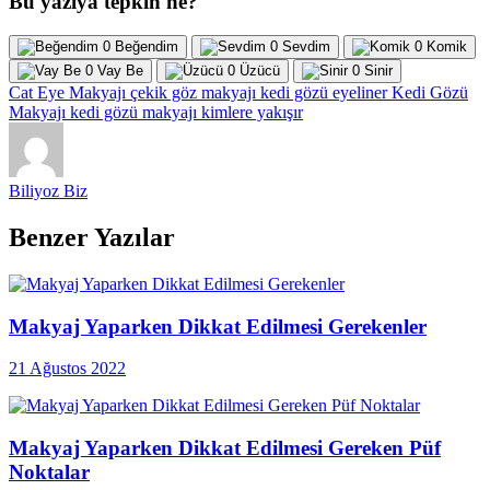
Bu yazıya tepkin ne?
0
Beğendim
0
Sevdim
0
Komik
0
Vay Be
0
Üzücü
0
Sinir
Cat Eye Makyajı
çekik göz makyajı
kedi gözü eyeliner
Kedi Gözü
Makyajı
kedi gözü makyajı kimlere yakışır
Biliyoz Biz
Benzer Yazılar
Makyaj Yaparken Dikkat Edilmesi Gerekenler
21 Ağustos 2022
Makyaj Yaparken Dikkat Edilmesi Gereken Püf
Noktalar