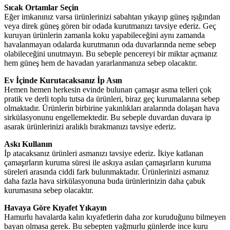
Sıcak Ortamlar Seçin
Eğer imkanınız varsa ürünlerinizi sabahtan yıkayıp güneş ışığından
veya direk güneş gören bir odada kurutmanızı tavsiye ederiz. Geç
kuruyan ürünlerin zamanla koku yapabileceğini aynı zamanda
havalanmayan odalarda kurutmanın oda duvarlarında neme sebep
olabileceğini unutmayın. Bu sebeple pencereyi bir miktar açmanız
hem güneş hem de havadan yararlanmanıza sebep olacaktır.
Ev İçinde Kurutacaksanız İp Asın
Hemen hemen herkesin evinde bulunan çamaşır asma telleri çok
pratik ve derli toplu tutsa da ürünleri, biraz geç kurumalarına sebep
olmaktadır. Ürünlerin birbirine yakınlıkları aralarında dolaşan hava
sirkülasyonunu engellemektedir. Bu sebeple duvardan duvara ip
asarak ürünlerinizi aralıklı bırakmanızı tavsiye ederiz.
Askı Kullanın
İp atacaksanız ürünleri asmanızı tavsiye ederiz. İkiye katlanan
çamaşırların kuruma süresi ile askıya asılan çamaşırların kuruma
süreleri arasında ciddi fark bulunmaktadır. Ürünlerinizi asmanız
daha fazla hava sirkülasyonuna buda ürünlerinizin daha çabuk
kurumasına sebep olacaktır.
Havaya Göre Kıyafet Yıkayın
Hamurlu havalarda kalın kıyafetlerin daha zor kuruduğunu bilmeyen
bayan olmasa gerek. Bu sebepten yağmurlu günlerde ince kuru