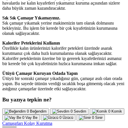
havalarda ise kalın kıyafetleri yıkamanız kuruma açısından sizlere
daha büyük zaman kazandıracaktır.
Sık Sık Çamaşır Yıkamayınız.
Sık çamaşır yıkamak yerine makinenizin tam olarak dolmasını
bekleyiniz. Bu işlem bir kerede bir çok kıyafetinizin kurumasına
olanak sağlayacaktır.
Kalorifer Peteklerini Kullanın
Özellikle kalın ürünlerinizi kalorifer petekleri üzerinde asarak
kurutmanız çok daha hızlı kurumalarına olanak sağlayacaktır.
Kalorifer peteklerinin üzerine bir ip gererek kıyafetlerinizi asmanız
bir kerede bir çok kıyafetinizin hızlıca kurumasına imkan sağlar.
Ütüyü Çamaşır Kuruyan Odada Yapın
Ütüyü bir sonraki çamaşır yıkadığınız gün, çamaşır asılı olan orada
yapın. Bu sayede ütünün verdiği sıcaklık boşa gitmemiş olacak yeni
astığınız çamaşırlar üzerinde etki sağlayacaktır.
Bu yazıya tepkin ne?
0
Beğendim
0
Sevdim
0
Komik
0
Vay Be
0
Üzücü
0
Sinir
Çamaşırları Kolay Kurutma