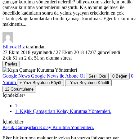
çamaşır kurutma yöntemleri nelerdir? biliyoz.com sizler için pratik
çamaşır kurutma yöntemlerini araştırdı. Kış aynının gelmesi ile
öncelikle kadınların sonra da yalnız yaşayan erkeklerin en çok
sıkıntı çektiği konulardan biridir çamaşır kurutmak. Eğer bir kurutma
makineniz...
Biliyoz Biz
tarafından
27 Ekim 2018
yayınlandı /
27 Ekim 2018 17:07
güncellendi
2 dk 51 sn
2 dk 51 sn okuma süresi
Paylaş
Google News
Google News ile Abone Ol
0
Sesli Oku
0
Beğen
Yorum
+
Yazı Boyutunu Büyüt
-
Yazı Boyutunu Küçült
12
Görüntüleme
İçindekiler
+
1.
1. Kışlık Çamaşırları Kolay Kurutma Yöntemleri.
İçindekiler
Kışlık Çamaşırları Kolay Kurutma Yöntemleri.
Eğer bir kurutma makineniz yoksa bu yazıya ihtiyacınız var