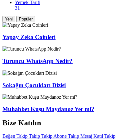
Yemek Tarifi
31
Yeni
Popüler
Yapay Zeka Coinleri
Turuncu WhatsApp Nedir?
Sokağın Çocukları Dizisi
Muhabbet Kuşu Maydanoz Yer mi?
Bize Katılın
Beğen
Takip
Takip
Takip
Abone
Takip
Mesaj
Katıl
Takip