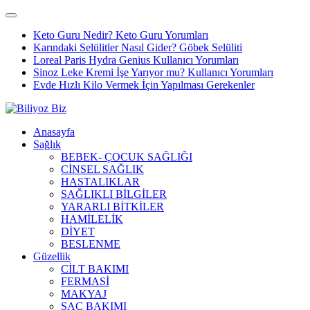
Keto Guru Nedir? Keto Guru Yorumları
Karındaki Selülitler Nasıl Gider? Göbek Selüliti
Loreal Paris Hydra Genius Kullanıcı Yorumları
Sinoz Leke Kremi İşe Yarıyor mu? Kullanıcı Yorumları
Evde Hızlı Kilo Vermek İçin Yapılması Gerekenler
Anasayfa
Sağlık
BEBEK- ÇOCUK SAĞLIĞI
CİNSEL SAĞLIK
HASTALIKLAR
SAĞLIKLI BİLGİLER
YARARLI BİTKİLER
HAMİLELİK
DİYET
BESLENME
Güzellik
CİLT BAKIMI
FERMASİ
MAKYAJ
SAÇ BAKIMI