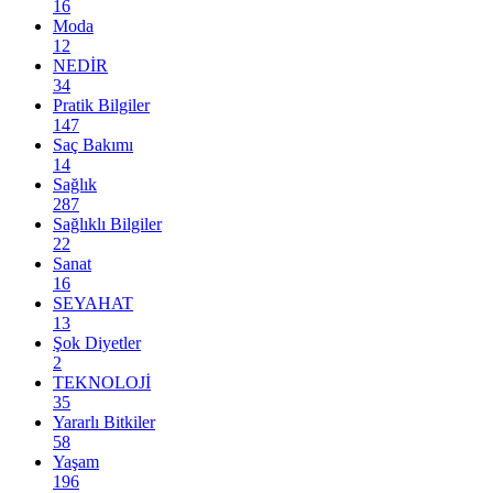
16
Moda
12
NEDİR
34
Pratik Bilgiler
147
Saç Bakımı
14
Sağlık
287
Sağlıklı Bilgiler
22
Sanat
16
SEYAHAT
13
Şok Diyetler
2
TEKNOLOJİ
35
Yararlı Bitkiler
58
Yaşam
196