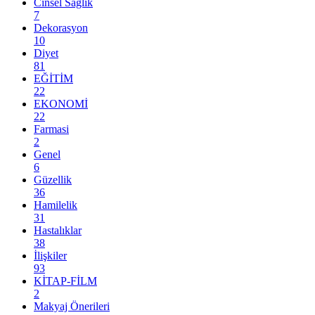
Cinsel Sağlık
7
Dekorasyon
10
Diyet
81
EĞİTİM
22
EKONOMİ
22
Farmasi
2
Genel
6
Güzellik
36
Hamilelik
31
Hastalıklar
38
İlişkiler
93
KİTAP-FİLM
2
Makyaj Önerileri