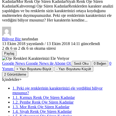
KadınlarMor Renk Oje Süren KadınlarSiyah Renk Oje Süren
KadınlarKahverengi Oje Süren KadınlarRenklerden karakter analizi
yapıldığını ve bu renklerin sizin karakterinizi ortaya koyduğunu
muhtemelen duymuşsunuzdur. Peki oje renklerinin karakterinizi ele
verdiğini biliyor musunuz? Her karakterin kendine...
Biliyoz Biz
tarafından
13 Ekim 2018
yayınlandı /
13 Ekim 2018 14:11
güncellendi
2 dk 6 sn
2 dk 6 sn okuma süresi
Paylaş
Google News
Google News ile Abone Ol
0
Sesli Oku
0
Beğen
Yorum
+
Yazı Boyutunu Büyüt
-
Yazı Boyutunu Küçült
2
Görüntüleme
İçindekiler
+
1. Peki oje renklerinin karakterinizi ele verdiğini biliyor
musunuz?
1.1. Kırmızı Renk Oje Süren Kadınlar
1.2. Pembe Renk Oje Süren Kadınlar
1.3. Mor Renk Oje Süren Kadınlar
1.4. Siyah Renk Oje Süren Kadınlar