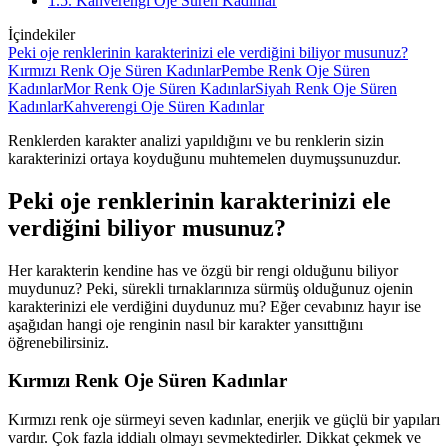
1.5. Kahverengi Oje Süren Kadınlar
İçindekiler
Peki oje renklerinin karakterinizi ele verdiğini biliyor musunuz?
Kırmızı Renk Oje Süren Kadınlar
Pembe Renk Oje Süren
Kadınlar
Mor Renk Oje Süren Kadınlar
Siyah Renk Oje Süren
Kadınlar
Kahverengi Oje Süren Kadınlar
Renklerden karakter analizi yapıldığını ve bu renklerin sizin
karakterinizi ortaya koyduğunu muhtemelen duymuşsunuzdur.
Peki oje renklerinin karakterinizi ele
verdiğini biliyor musunuz?
Her karakterin kendine has ve özgü bir rengi olduğunu biliyor
muydunuz? Peki, sürekli tırnaklarınıza sürmüş olduğunuz ojenin
karakterinizi ele verdiğini duydunuz mu? Eğer cevabınız hayır ise
aşağıdan hangi oje renginin nasıl bir karakter yansıttığını
öğrenebilirsiniz.
Kırmızı Renk Oje Süren Kadınlar
Kırmızı renk oje sürmeyi seven kadınlar, enerjik ve güçlü bir yapıları
vardır. Çok fazla iddialı olmayı sevmektedirler. Dikkat çekmek ve