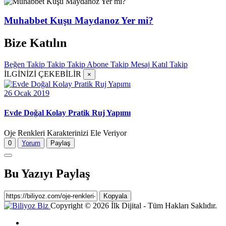
Muhabbet Kuşu Maydanoz Yer mi?
Bize Katılın
Beğen
Takip
Takip
Takip
Abone
Takip
Mesaj
Katıl
Takip
İLGİNİZİ ÇEKEBİLİR
×
26 Ocak 2019
Evde Doğal Kolay Pratik Ruj Yapımı
Oje Renkleri Karakterinizi Ele Veriyor
0
Yorum
Paylaş
Bu Yazıyı Paylaş
Kopyala
Copyright © 2026 İlk Dijital - Tüm Hakları Saklıdır.