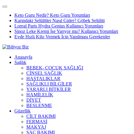
Keto Guru Nedir? Keto Guru Yorumları
Karındaki Selülitler Nasıl Gider? Göbek Selüliti
Loreal Paris Hydra Genius Kullanıcı Yorumları
Sinoz Leke Kremi İşe Yarıyor mu? Kullanıcı Yorumları
Evde Hızlı Kilo Vermek İçin Yapılması Gerekenler
Anasayfa
Sağlık
BEBEK- ÇOCUK SAĞLIĞI
CİNSEL SAĞLIK
HASTALIKLAR
SAĞLIKLI BİLGİLER
YARARLI BİTKİLER
HAMİLELİK
DİYET
BESLENME
Güzellik
CİLT BAKIMI
FERMASİ
MAKYAJ
SAÇ BAKIMI