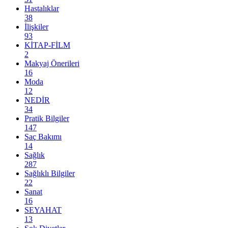
Hastalıklar
38
İlişkiler
93
KİTAP-FİLM
2
Makyaj Önerileri
16
Moda
12
NEDİR
34
Pratik Bilgiler
147
Saç Bakımı
14
Sağlık
287
Sağlıklı Bilgiler
22
Sanat
16
SEYAHAT
13