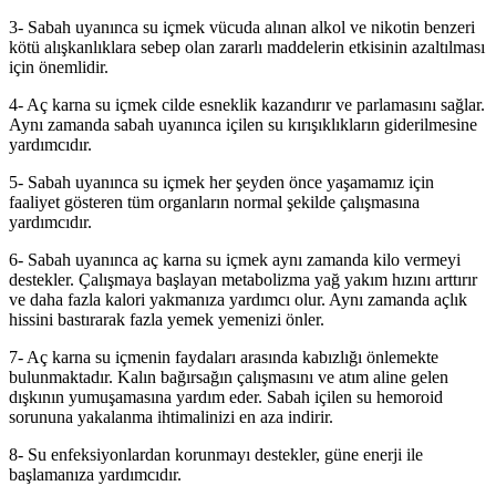
3- Sabah uyanınca su içmek vücuda alınan alkol ve nikotin benzeri
kötü alışkanlıklara sebep olan zararlı maddelerin etkisinin azaltılması
için önemlidir.
4- Aç karna su içmek cilde esneklik kazandırır ve parlamasını sağlar.
Aynı zamanda sabah uyanınca içilen su kırışıklıkların giderilmesine
yardımcıdır.
5- Sabah uyanınca su içmek her şeyden önce yaşamamız için
faaliyet gösteren tüm organların normal şekilde çalışmasına
yardımcıdır.
6- Sabah uyanınca aç karna su içmek aynı zamanda kilo vermeyi
destekler. Çalışmaya başlayan metabolizma yağ yakım hızını arttırır
ve daha fazla kalori yakmanıza yardımcı olur. Aynı zamanda açlık
hissini bastırarak fazla yemek yemenizi önler.
7- Aç karna su içmenin faydaları arasında kabızlığı önlemekte
bulunmaktadır. Kalın bağırsağın çalışmasını ve atım aline gelen
dışkının yumuşamasına yardım eder. Sabah içilen su hemoroid
sorununa yakalanma ihtimalinizi en aza indirir.
8- Su enfeksiyonlardan korunmayı destekler, güne enerji ile
başlamanıza yardımcıdır.