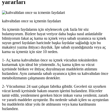
yararları
kahvaltıdan once su içmenin faydaları
Su içmenin faydalarını için söylenecek çok fazla bir söz
bulamıyorum. Bizlere hayat veriyor daha başka nasıl anlatılabilir
bilmiyorum fakat aç karna su içmek veya sabah uyanınca su içmek
suyun genel faydaları haricinde başka faydalar sağladığı için bu
makaleyi yazma ihtiyacı duyduk. İşte sabah uyandığınızda veya aç
karna su içmeniz için size 10 neden.
1- Aç karna kahvaltıdan önce su içmek vücudun toksinlerden
kurtarmak için ideal bir yöntemdir. Aç karna içilen su vücut
içerisinde biriken ve ihtiyaç duyulmayan maddelerin atılımını
hızlandırır. Aynı zamanda sabah uyanınca içilen su kahvaltıdan önce
metabolizmanın çalışmasını destekler.
2- Vücudumuz 24 saat çalışan fabrika gibidir. Geceleri siz uyurken
vücut kendi içerisinde bakım onarım işlerini hızlandırır. Hücreler
tamir edilir, yenilenmesi gereken hücre imkan varsa yenilenir, zararlı
ve yararlı maddeler ayrıştırılır. Bu nedenle sabah içilen su ayrıştırılan
bu maddelerin idrar yolu ile atılmasını veya kana karılmasını
hızlandırır.