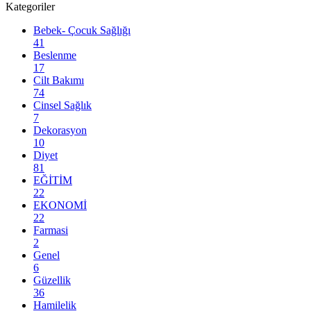
Kategoriler
Bebek- Çocuk Sağlığı
41
Beslenme
17
Cilt Bakımı
74
Cinsel Sağlık
7
Dekorasyon
10
Diyet
81
EĞİTİM
22
EKONOMİ
22
Farmasi
2
Genel
6
Güzellik
36
Hamilelik