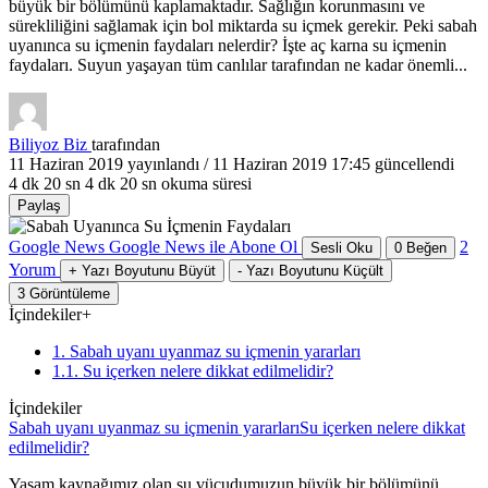
büyük bir bölümünü kaplamaktadır. Sağlığın korunmasını ve
sürekliliğini sağlamak için bol miktarda su içmek gerekir. Peki sabah
uyanınca su içmenin faydaları nelerdir? İşte aç karna su içmenin
faydaları. Suyun yaşayan tüm canlılar tarafından ne kadar önemli...
Biliyoz Biz
tarafından
11 Haziran 2019
yayınlandı /
11 Haziran 2019 17:45
güncellendi
4 dk 20 sn
4 dk 20 sn okuma süresi
Paylaş
Google News
Google News ile Abone Ol
2
Sesli Oku
0
Beğen
Yorum
+
Yazı Boyutunu Büyüt
-
Yazı Boyutunu Küçült
3
Görüntüleme
İçindekiler
+
1. Sabah uyanı uyanmaz su içmenin yararları
1.1. Su içerken nelere dikkat edilmelidir?
İçindekiler
Sabah uyanı uyanmaz su içmenin yararları
Su içerken nelere dikkat
edilmelidir?
Yaşam kaynağımız olan su vücudumuzun büyük bir bölümünü