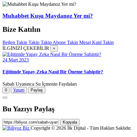
Muhabbet Kuşu Maydanoz Yer mi?
Bize Katılın
Beğen
Takip
Takip
Takip
Abone
Takip
Mesaj
Katıl
Takip
İLGİNİZİ ÇEKEBİLİR
×
24 Mart 2023
Eğitimde Yapay Zeka Nasıl Bir Öneme Sahiptir?
Sabah Uyanınca Su İçmenin Faydaları
0
Yorum
Paylaş
Bu Yazıyı Paylaş
Kopyala
Copyright © 2026 İlk Dijital - Tüm Hakları Saklıdır.