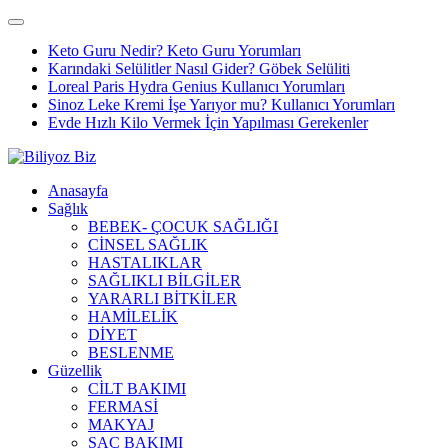
Keto Guru Nedir? Keto Guru Yorumları
Karındaki Selülitler Nasıl Gider? Göbek Selüliti
Loreal Paris Hydra Genius Kullanıcı Yorumları
Sinoz Leke Kremi İşe Yarıyor mu? Kullanıcı Yorumları
Evde Hızlı Kilo Vermek İçin Yapılması Gerekenler
Anasayfa
Sağlık
BEBEK- ÇOCUK SAĞLIĞI
CİNSEL SAĞLIK
HASTALIKLAR
SAĞLIKLI BİLGİLER
YARARLI BİTKİLER
HAMİLELİK
DİYET
BESLENME
Güzellik
CİLT BAKIMI
FERMASİ
MAKYAJ
SAÇ BAKIMI