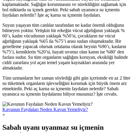
kaplamaktadır. Sağlığın korunmasını ve sürekliliğini sağlamak için
bol miktarda su içmek gerekir. Peki sabah uyanınca su içmenin
faydaları nelerdir? İşte aç karna su içmenin faydaları.
Suyun yaşayan tüm canlılar tarafından ne kadar önemli olduğunu
bilmeyen yoktur. Yetişkin bir erkeğin vücut ağırlığının yaklaşık %
60’ı, kadın vücudunun yaklaşık %50’si, çocukların ise vücut
ağırlığının yaklaşık %65 ila %75’i arası sudan oluşmaktadır. Bir
genelleme yapacak olursak ortalama olarak beynin %90’ı, kasların
%75’i, kemiklerin %20’si, hayati sıvımız olan kanın ise %80′ den
fazlası sudur. Su tüm organların sağlığını koruyan, eksikliği halinde
ciddi zararlara yol açan temel yaşam kaynakları arasında yer
almaktadır.
Tüm uzmanların her zaman söylediği gibi gün içerisinde en az 2 litre
su tüketmek organların işlevselliğini korumak için büyük önem arz
etmektedir. Peki aç karna su içmenin faydaları nelerdir? Sabah
uyanınca su içmenin faydalarını biliyor musunuz? İşte cevabı.
Kavunun Faydaları Neden Kavun Yemeliyiz?
×
Sabah uyanı uyanmaz su içmenin