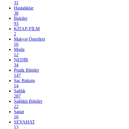
31
Hastalıklar
38
İlişkiler
93
KİTAP-FİLM
2
Makyaj Önerileri
16
Moda
12
NEDİR
34
Pratik Bilgiler
147
Saç Bakımı
14
Sağlık
287
Sağlıklı Bilgiler
22
Sanat
16
SEYAHAT
13