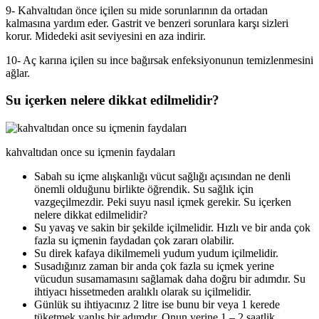
9- Kahvaltıdan önce içilen su mide sorunlarının da ortadan
kalmasına yardım eder. Gastrit ve benzeri sorunlara karşı sizleri
korur. Midedeki asit seviyesini en aza indirir.
10- Aç karına içilen su ince bağırsak enfeksiyonunun temizlenmesini
ağlar.
Su içerken nelere dikkat edilmelidir?
kahvaltıdan once su içmenin faydaları
Sabah su içme alışkanlığı vücut sağlığı açısından ne denli
önemli olduğunu birlikte öğrendik. Su sağlık için
vazgeçilmezdir. Peki suyu nasıl içmek gerekir. Su içerken
nelere dikkat edilmelidir?
Su yavaş ve sakin bir şekilde içilmelidir. Hızlı ve bir anda çok
fazla su içmenin faydadan çok zararı olabilir.
Su direk kafaya dikilmemeli yudum yudum içilmelidir.
Susadığınız zaman bir anda çok fazla su içmek yerine
vücudun susamamasını sağlamak daha doğru bir adımdır. Su
ihtiyacı hissetmeden aralıklı olarak su içilmelidir.
Günlük su ihtiyacınız 2 litre ise bunu bir veya 1 kerede
tüketmek yanlış bir adımdır. Onun yerine 1 – 2 saatlik