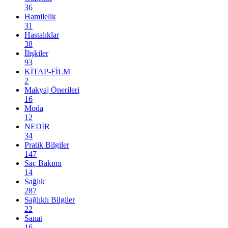
36
Hamilelik
31
Hastalıklar
38
İlişkiler
93
KİTAP-FİLM
2
Makyaj Önerileri
16
Moda
12
NEDİR
34
Pratik Bilgiler
147
Saç Bakımı
14
Sağlık
287
Sağlıklı Bilgiler
22
Sanat
16