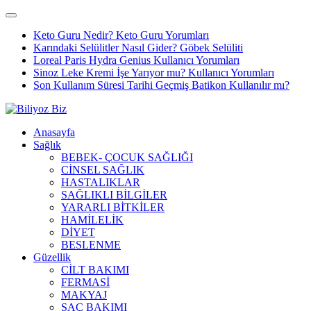
Keto Guru Nedir? Keto Guru Yorumları
Karındaki Selülitler Nasıl Gider? Göbek Selüliti
Loreal Paris Hydra Genius Kullanıcı Yorumları
Sinoz Leke Kremi İşe Yarıyor mu? Kullanıcı Yorumları
Son Kullanım Süresi Tarihi Geçmiş Batikon Kullanılır mı?
Anasayfa
Sağlık
BEBEK- ÇOCUK SAĞLIĞI
CİNSEL SAĞLIK
HASTALIKLAR
SAĞLIKLI BİLGİLER
YARARLI BİTKİLER
HAMİLELİK
DİYET
BESLENME
Güzellik
CİLT BAKIMI
FERMASİ
MAKYAJ
SAÇ BAKIMI