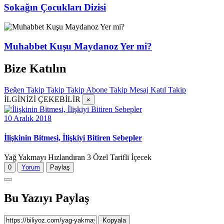
Sokağın Çocukları Dizisi
Muhabbet Kuşu Maydanoz Yer mi?
Bize Katılın
Beğen
Takip
Takip
Takip
Abone
Takip
Mesaj
Katıl
Takip
İLGİNİZİ ÇEKEBİLİR
×
10 Aralık 2018
İlişkinin Bitmesi, İlişkiyi Bitiren Sebepler
Yağ Yakmayı Hızlandıran 3 Özel Tarifli İçecek
0
Yorum
Paylaş
Bu Yazıyı Paylaş
Kopyala