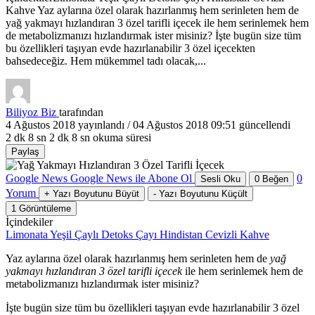
Kahve Yaz aylarına özel olarak hazırlanmış hem serinleten hem de
yağ yakmayı hızlandıran 3 özel tarifli içecek ile hem serinlemek hem
de metabolizmanızı hızlandırmak ister misiniz? İşte bugün size tüm
bu özellikleri taşıyan evde hazırlanabilir 3 özel içecekten
bahsedeceğiz. Hem mükemmel tadı olacak,...
Biliyoz Biz
tarafından
4 Ağustos 2018
yayınlandı /
04 Ağustos 2018 09:51
güncellendi
2 dk 8 sn
2 dk 8 sn okuma süresi
Paylaş
Google News
Google News ile Abone Ol
0
Sesli Oku
0
Beğen
Yorum
+
Yazı Boyutunu Büyüt
-
Yazı Boyutunu Küçült
1
Görüntüleme
İçindekiler
Limonata Yeşil Çaylı
Detoks Çayı
Hindistan Cevizli Kahve
Yaz aylarına özel olarak hazırlanmış hem serinleten hem de
yağ
yakmayı hızlandıran 3 özel tarifli içecek
ile hem serinlemek hem de
metabolizmanızı hızlandırmak ister misiniz?
İşte bugün size tüm bu özellikleri taşıyan evde hazırlanabilir 3 özel