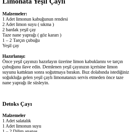
Limonata Yeşil Çaylı
Malzemeler:
1 Adet limonun kabuğunun rendesi
2 Adet limon suyu ( sıkma )
2 bardak yeşil çay
Taze nane yaprağı ( göz kararı )
1 – 2 Tarçın çubuğu
Yeşil çay
Hazırlanışı:
Önce yeşil çayınızı hazırlayın üzerine limon kabuklarını ve tarçın
çubuğunu ilave edin. Demlenen yeşil çayınızın içerisine limon
suyunu kattıktan sonra soğutmaya bırakın. Buz dolabında istediğiniz
soğukluğa gelen yeşil çaylı limonatanızı servis etmeden önce taze
nane yaprağı ile süsleyin.
Detoks Çayı
Malzemeler
1 Adet salatalık
1 Adet limonun suyu
1 – 2 Dilim ananas