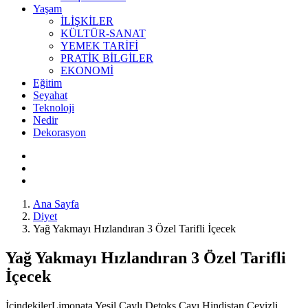
Yaşam
İLİŞKİLER
KÜLTÜR-SANAT
YEMEK TARİFİ
PRATİK BİLGİLER
EKONOMİ
Eğitim
Seyahat
Teknoloji
Nedir
Dekorasyon
Ana Sayfa
Diyet
Yağ Yakmayı Hızlandıran 3 Özel Tarifli İçecek
Yağ Yakmayı Hızlandıran 3 Özel Tarifli
İçecek
İçindekilerLimonata Yeşil Çaylı Detoks Çayı Hindistan Cevizli