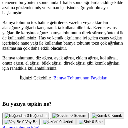
denenen bu yöntem sonucunda 1 hafta sonra ağrılarda ciddi şekilde
azalma gözlemlenmiş ve zaman içerisinde ağrı yok olmaya
başlamıştır.
Bamya tohumu toz haline getirilerek vazelin veya aktardan
alacağınız yağlarla karıştırarak ta kullanabilirsiniz. Ezerek esans
yağları ile karıştıracağınız bamya tohumunu direk sürme yöntemi ile
de kullanabilirsiniz. Has ve kemik ağrılarına iyi gelen esans yağları
içerisinde nane yağı ile kullanılan bamya tohumu tozu çok ağrıların
azalmasına çok daha etkili olacaktır.
Bamya tohumunu diz ağrısı, ayak ağrısı, eklem ağrısı, kol ağrısı,
omuz ağrısı, el ağrısı, bilek ağrısı, dirsek ağrısı gibi kemik ağrıları
için rahatlıkla kullanabilirsiniz.
İlginizi Çekebilir:
Bamya Tohumunun Faydaları.
Etiketler: Bamya tohumu, diz, bacak, kemik, ayak, dirsek, bilek,
ağrı, ağrısı, faydası, faydaları
Bu yazıya tepkin ne?
0
Beğendim
0
Sevdim
0
Komik
0
Vay Be
0
Üzücü
0
Sinir
Bamya tohumu kürü