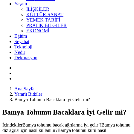
Yaşam
İLİŞKİLER
KÜLTÜR-SANAT
YEMEK TARİFİ
PRATİK BİLGİLER
EKONOMİ
Eğitim
Seyahat
Teknoloji
Nedir
Dekorasyon
Ana Sayfa
Yararlı Bitkiler
Bamya Tohumu Bacaklara İyi Gelir mi?
Bamya Tohumu Bacaklara İyi Gelir mi?
İçindekilerBamya tohumu bacak ağrılarına iyi gelir ?Bamya tohumu
diz ağrısı için nasıl kullanılır?Bamya tohumu kürü nasıl