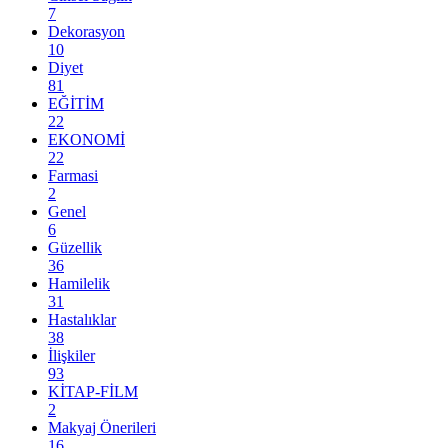
7
Dekorasyon
10
Diyet
81
EĞİTİM
22
EKONOMİ
22
Farmasi
2
Genel
6
Güzellik
36
Hamilelik
31
Hastalıklar
38
İlişkiler
93
KİTAP-FİLM
2
Makyaj Önerileri
16