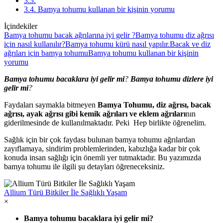
3.3.
3.4. Bamya tohumu kullanan bir kişinin yorumu
İçindekiler
Bamya tohumu bacak ağrılarına iyi gelir ?
Bamya tohumu diz ağrısı
için nasıl kullanılır?
Bamya tohumu kürü nasıl yapılır.
Bacak ve diz
ağrıları için bamya tohumu
Bamya tohumu kullanan bir kişinin
yorumu
Bamya tohumu bacaklara iyi gelir mi
?
Bamya tohumu dizlere iyi
gelir mi
?
Faydaları saymakla bitmeyen
Bamya Tohumu, diz ağrısı, bacak
ağrısı, ayak ağrısı gibi kemik ağrıları ve eklem ağrıları
nın
giderilmesinde de kullanılmaktadır. Peki Hep birlikte öğrenelim.
Sağlık için bir çok faydası bulunan bamya tohumu ağrılardan
zayıflamaya, sindirim problemlerinden, kabızlığa kadar bir çok
konuda insan sağlığı için önemli yer tutmaktadır. Bu yazımızda
bamya tohumu ile ilgili şu detayları öğreneceksiniz.
Allium Türü Bitkiler İle Sağlıklı Yaşam
×
Bamya tohumu bacaklara iyi gelir mi?