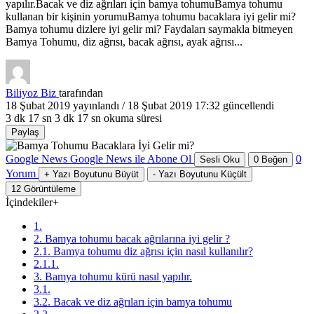
yapılır.Bacak ve diz ağrıları için bamya tohumuBamya tohumu
kullanan bir kişinin yorumuBamya tohumu bacaklara iyi gelir mi?
Bamya tohumu dizlere iyi gelir mi? Faydaları saymakla bitmeyen
Bamya Tohumu, diz ağrısı, bacak ağrısı, ayak ağrısı...
Biliyoz Biz
tarafından
18 Şubat 2019
yayınlandı /
18 Şubat 2019 17:32
güncellendi
3 dk 17 sn
3 dk 17 sn okuma süresi
Paylaş
Google News
Google News ile Abone Ol
0
Sesli Oku
0
Beğen
Yorum
+
Yazı Boyutunu Büyüt
-
Yazı Boyutunu Küçült
12
Görüntüleme
İçindekiler
+
1.
2. Bamya tohumu bacak ağrılarına iyi gelir ?
2.1. Bamya tohumu diz ağrısı için nasıl kullanılır?
2.1.1.
3. Bamya tohumu kürü nasıl yapılır.
3.1.
3.2. Bacak ve diz ağrıları için bamya tohumu