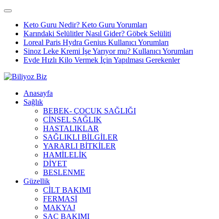
Keto Guru Nedir? Keto Guru Yorumları
Karındaki Selülitler Nasıl Gider? Göbek Selüliti
Loreal Paris Hydra Genius Kullanıcı Yorumları
Sinoz Leke Kremi İşe Yarıyor mu? Kullanıcı Yorumları
Evde Hızlı Kilo Vermek İçin Yapılması Gerekenler
Anasayfa
Sağlık
BEBEK- ÇOCUK SAĞLIĞI
CİNSEL SAĞLIK
HASTALIKLAR
SAĞLIKLI BİLGİLER
YARARLI BİTKİLER
HAMİLELİK
DİYET
BESLENME
Güzellik
CİLT BAKIMI
FERMASİ
MAKYAJ
SAÇ BAKIMI