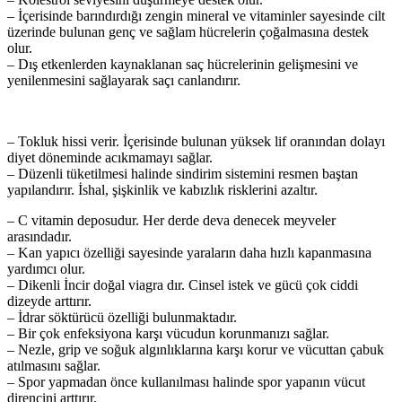
– İçerisinde barındırdığı zengin mineral ve vitaminler sayesinde cilt
üzerinde bulunan genç ve sağlam hücrelerin çoğalmasına destek
olur.
– Dış etkenlerden kaynaklanan saç hücrelerinin gelişmesini ve
yenilenmesini sağlayarak saçı canlandırır.
– Tokluk hissi verir. İçerisinde bulunan yüksek lif oranından dolayı
diyet döneminde acıkmamayı sağlar.
– Düzenli tüketilmesi halinde sindirim sistemini resmen baştan
yapılandırır. İshal, şişkinlik ve kabızlık risklerini azaltır.
– C vitamin deposudur. Her derde deva denecek meyveler
arasındadır.
– Kan yapıcı özelliği sayesinde yaraların daha hızlı kapanmasına
yardımcı olur.
– Dikenli İncir doğal viagra dır. Cinsel istek ve gücü çok ciddi
dizeyde arttırır.
– İdrar söktürücü özelliği bulunmaktadır.
– Bir çok enfeksiyona karşı vücudun korunmanızı sağlar.
– Nezle, grip ve soğuk algınlıklarına karşı korur ve vücuttan çabuk
atılmasını sağlar.
– Spor yapmadan önce kullanılması halinde spor yapanın vücut
direncini arttırır.