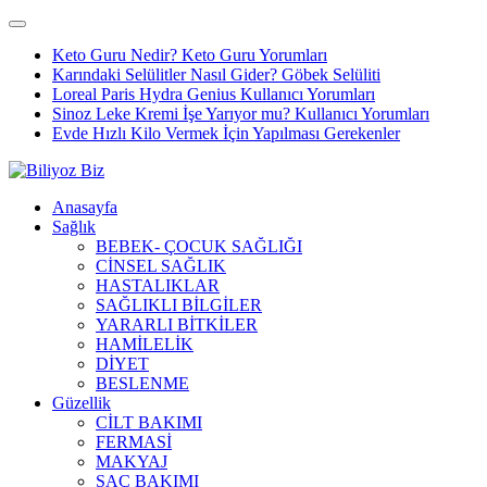
Keto Guru Nedir? Keto Guru Yorumları
Karındaki Selülitler Nasıl Gider? Göbek Selüliti
Loreal Paris Hydra Genius Kullanıcı Yorumları
Sinoz Leke Kremi İşe Yarıyor mu? Kullanıcı Yorumları
Evde Hızlı Kilo Vermek İçin Yapılması Gerekenler
Anasayfa
Sağlık
BEBEK- ÇOCUK SAĞLIĞI
CİNSEL SAĞLIK
HASTALIKLAR
SAĞLIKLI BİLGİLER
YARARLI BİTKİLER
HAMİLELİK
DİYET
BESLENME
Güzellik
CİLT BAKIMI
FERMASİ
MAKYAJ
SAÇ BAKIMI