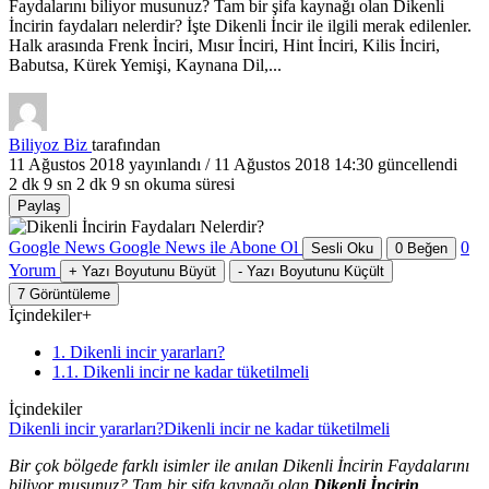
Faydalarını biliyor musunuz? Tam bir şifa kaynağı olan Dikenli
İncirin faydaları nelerdir? İşte Dikenli İncir ile ilgili merak edilenler.
Halk arasında Frenk İnciri, Mısır İnciri, Hint İnciri, Kilis İnciri,
Babutsa, Kürek Yemişi, Kaynana Dil,...
Biliyoz Biz
tarafından
11 Ağustos 2018
yayınlandı /
11 Ağustos 2018 14:30
güncellendi
2 dk 9 sn
2 dk 9 sn okuma süresi
Paylaş
Google News
Google News ile Abone Ol
0
Sesli Oku
0
Beğen
Yorum
+
Yazı Boyutunu Büyüt
-
Yazı Boyutunu Küçült
7
Görüntüleme
İçindekiler
+
1. Dikenli incir yararları?
1.1. Dikenli incir ne kadar tüketilmeli
İçindekiler
Dikenli incir yararları?
Dikenli incir ne kadar tüketilmeli
Bir çok bölgede farklı isimler ile anılan Dikenli İncirin Faydalarını
biliyor musunuz? Tam bir şifa kaynağı olan
Dikenli İncirin