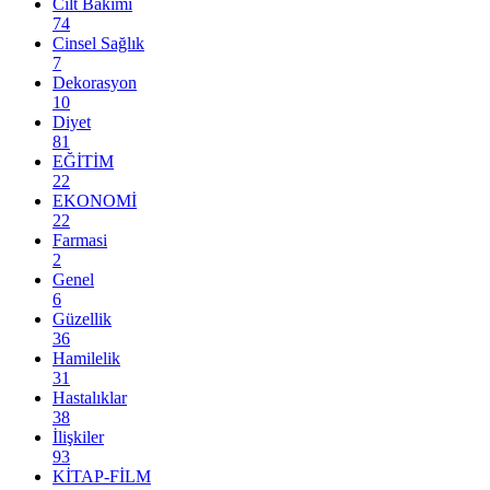
Cilt Bakımı
74
Cinsel Sağlık
7
Dekorasyon
10
Diyet
81
EĞİTİM
22
EKONOMİ
22
Farmasi
2
Genel
6
Güzellik
36
Hamilelik
31
Hastalıklar
38
İlişkiler
93
KİTAP-FİLM