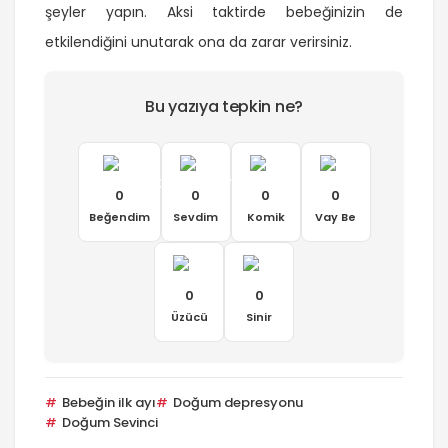
şeyler yapın. Aksi taktirde bebeğinizin de
etkilendiğini unutarak ona da zarar verirsiniz.
Bu yazıya tepkin ne?
0
0
0
0
Beğendim
Sevdim
Komik
Vay Be
0
0
Üzücü
Sinir
Bebeğin ilk ayı
Doğum depresyonu
Doğum Sevinci