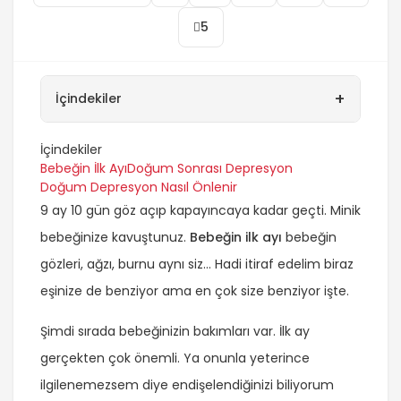
5
+
İçindekiler
İçindekiler
Bebeğin İlk Ayı
Doğum Sonrası Depresyon
Doğum Depresyon Nasıl Önlenir
9 ay 10 gün göz açıp kapayıncaya kadar geçti. Minik
bebeğinize kavuştunuz.
Bebeğin ilk ayı
bebeğin
gözleri, ağzı, burnu aynı siz… Hadi itiraf edelim biraz
eşinize de benziyor ama en çok size benziyor işte.
Şimdi sırada bebeğinizin bakımları var. İlk ay
gerçekten çok önemli. Ya onunla yeterince
ilgilenemezsem diye endişelendiğinizi biliyorum