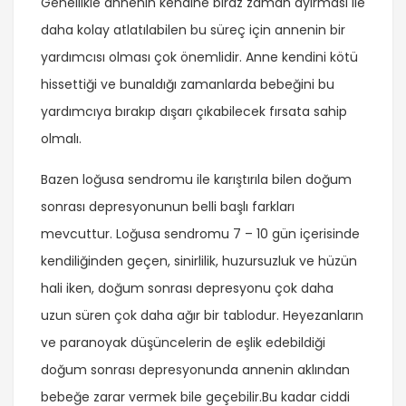
Genellikle annenin kendine biraz zaman ayırması ile
daha kolay atlatılabilen bu süreç için annenin bir
yardımcısı olması çok önemlidir. Anne kendini kötü
hissettiği ve bunaldığı zamanlarda bebeğini bu
yardımcıya bırakıp dışarı çıkabilecek fırsata sahip
olmalı.
Bazen loğusa sendromu ile karıştırıla bilen doğum
sonrası depresyonunun belli başlı farkları
mevcuttur. Loğusa sendromu 7 – 10 gün içerisinde
kendiliğinden geçen, sinirlilik, huzursuzluk ve hüzün
hali iken, doğum sonrası depresyonu çok daha
uzun süren çok daha ağır bir tablodur. Heyezanların
ve paranoyak düşüncelerin de eşlik edebildiği
doğum sonrası depresyonunda annenin aklından
bebeğe zarar vermek bile geçebilir.Bu kadar ciddi