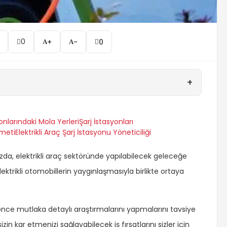
0
+
-
0
+
onlarındaki Mola Yerleri
Şarj İstasyonları
zmeti
Elektrikli Araç Şarj İstasyonu Yöneticiliği
ızda, elektrikli araç sektöründe yapılabilecek geleceğe
Elektrikli otomobillerin yaygınlaşmasıyla birlikte ortaya
 önce mutlaka detaylı araştırmalarını yapmalarını tavsiye
izin kar etmenizi sağlayabilecek iş fırsatlarını sizler için