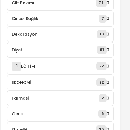
Cilt Bakımı
74
Cinsel Sağlık
7
Dekorasyon
10
Diyet
81
EĞİTİM
22
EKONOMİ
22
Farmasi
2
Genel
6
Güzellik
36