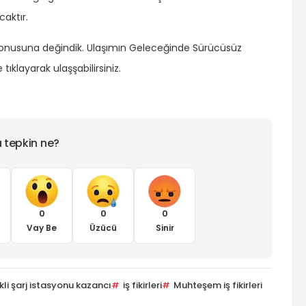
caktır.
onusuna değindik.
Ulaşımın Geleceğinde Sürücüsüz
ıklayarak ulaşşabilirsiniz.
a tepkin ne?
0
0
0
Vay Be
Üzücü
Sinir
kli şarj istasyonu kazancı
iş fikirleri
Muhteşem iş fikirleri