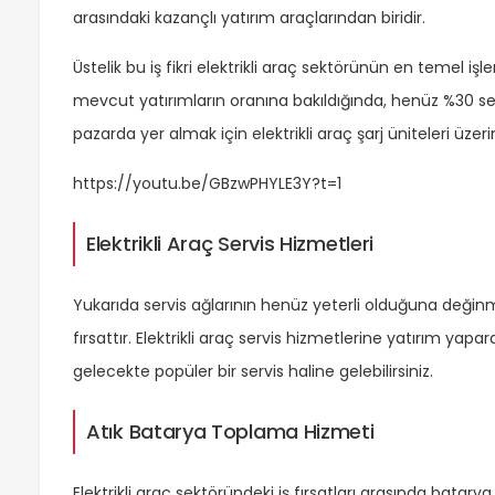
arasındaki kazançlı yatırım araçlarından biridir.
Üstelik bu iş fikri elektrikli araç sektörünün en temel
mevcut yatırımların oranına bakıldığında, henüz %30 se
pazarda yer almak için elektrikli araç şarj üniteleri üzeri
https://youtu.be/GBzwPHYLE3Y?t=1
Elektrikli Araç Servis Hizmetleri
Yukarıda servis ağlarının henüz yeterli olduğuna değinmi
fırsattır. Elektrikli araç servis hizmetlerine yatırım y
gelecekte popüler bir servis haline gelebilirsiniz.
Atık Batarya Toplama Hizmeti
Elektrikli araç sektöründeki iş fırsatları arasında batary