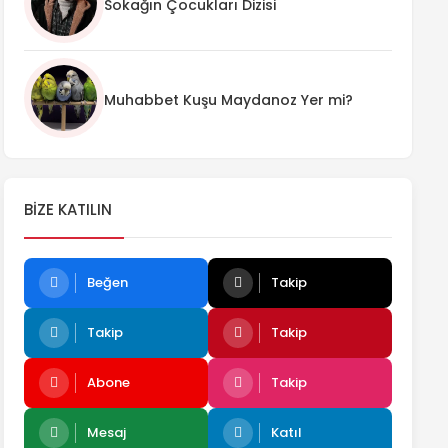
Sokağın Çocukları Dizisi
Muhabbet Kuşu Maydanoz Yer mi?
BIZE KATILIN
Beğen
Takip
Takip
Takip
Abone
Takip
Mesaj
Katıl