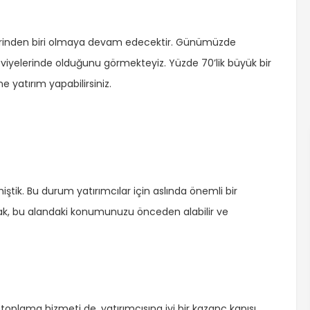
 işlerinden biri olmaya devam edecektir. Günümüzde
viyelerinde olduğunu görmekteyiz. Yüzde 70’lik büyük bir
ne yatırım yapabilirsiniz.
ştik. Bu durum yatırımcılar için aslında önemli bir
aparak, bu alandaki konumunuzu önceden alabilir ve
a toplama hizmeti de, yatırımcısına iyi bir kazanç kapısı