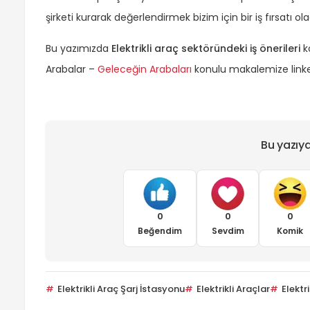
şirketi kurarak değerlendirmek bizim için bir iş fırsatı ola
Bu yazımızda
Elektrikli araç sektöründeki iş önerileri
k
Arabalar –
Geleceğin Arabaları
konulu makalemize linke t
Bu yazıy
0
0
0
Beğendim
Sevdim
Komik
Elektrikli Araç Şarj İstasyonu
Elektrikli Araçlar
Elektri