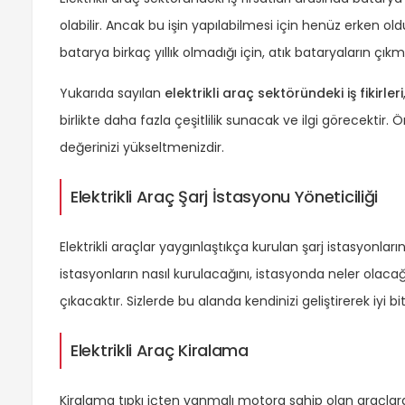
olabilir. Ancak bu işin yapılabilmesi için henüz erken o
batarya birkaç yıllık olmadığı için, atık bataryaların çık
Yukarıda sayılan
elektrikli araç sektöründeki iş fikirleri
birlikte daha fazla çeşitlilik sunacak ve ilgi görecektir.
değerinizi yükseltmenizdir.
Elektrikli Araç Şarj İstasyonu Yöneticiliği
Elektrikli araçlar yaygınlaştıkça kurulan şarj istasyonları
istasyonların nasıl kurulacağını, istasyonda neler olac
çıkacaktır. Sizlerde bu alanda kendinizi geliştirerek iyi bit 
Elektrikli Araç Kiralama
Kiralama tıpkı içten yanmalı motora sahip olan araçlarda o