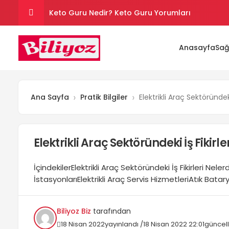
Keto Guru Nedir? Keto Guru Yorumları
Karındaki Selülitler Nasıl Gider? Göbek Selüliti
Anasayfa
Sağ
Loreal Paris Hydra Genius Kullanıcı Yorumları
Son Kullanım Süresi Tarihi Geçmiş Batikon Kullanı
Ana Sayfa
Pratik Bilgiler
Elektrikli Araç Sektöründeki 
Sinoz Leke Kremi İşe Yarıyor mu? Kullanıcı Yorum
Elektrikli Araç Sektöründeki İş Fikirler
İçindekilerElektrikli Araç Sektöründeki İş Fikirleri Nele
İstasyonlarıElektrikli Araç Servis HizmetleriAtık Bata
YöneticiliğiElektrikli Araç KiralamaElektrikli araç sektör
sektöründe yapılabilecek geleceğe yönelik karlı olabil
Biliyoz Biz
tarafından
otomobillerin yaygınlaşmasıyla birlikte ortaya çıkan i
18 Nisan 2022
yayınlandı /
18 Nisan 2022 22:01
güncel