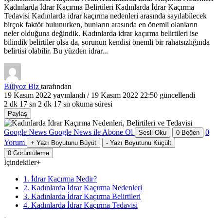
Kadınlarda İdrar Kaçırma Belirtileri Kadınlarda İdrar Kaçırma
Tedavisi Kadınlarda idrar kaçırma nedenleri arasında sayılabilecek
birçok faktör bulunurken, bunların arasında en önemli olanların
neler olduğuna değindik. Kadınlarda idrar kaçırma belirtileri ise
bilindik belirtiler olsa da, sorunun kendisi önemli bir rahatsızlığında
belirtisi olabilir. Bu yüzden idrar...
Biliyoz Biz
tarafından
19 Kasım 2022
yayınlandı /
19 Kasım 2022 22:50
güncellendi
2 dk 17 sn
2 dk 17 sn okuma süresi
Paylaş
Google News
Google News ile Abone Ol
0
Sesli Oku
0
Beğen
Yorum
+
Yazı Boyutunu Büyüt
-
Yazı Boyutunu Küçült
0
Görüntüleme
İçindekiler
+
1. İdrar Kaçırma Nedir?
2. Kadınlarda İdrar Kaçırma Nedenleri
3. Kadınlarda İdrar Kaçırma Belirtileri
4. Kadınlarda İdrar Kaçırma Tedavisi