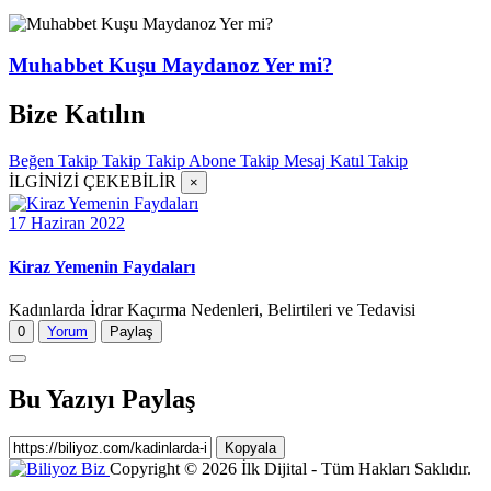
Muhabbet Kuşu Maydanoz Yer mi?
Bize Katılın
Beğen
Takip
Takip
Takip
Abone
Takip
Mesaj
Katıl
Takip
İLGİNİZİ ÇEKEBİLİR
×
17 Haziran 2022
Kiraz Yemenin Faydaları
Kadınlarda İdrar Kaçırma Nedenleri, Belirtileri ve Tedavisi
0
Yorum
Paylaş
Bu Yazıyı Paylaş
Kopyala
Copyright © 2026 İlk Dijital - Tüm Hakları Saklıdır.