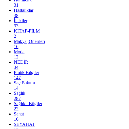
31
Hastalıklar
38
İlişkiler
93
KİTAP-FİLM
2
Makyaj Önerileri
16
Moda
12
NEDİR
34
Pratik Bilgiler
147
Saç Bakımı
14
Sağlık
287
Sağlıklı Bilgiler
22
Sanat
16
SEYAHAT