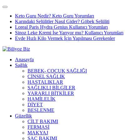
Keto Guru Nedir? Keto Guru Yorumları
Karındaki Selülitler Nasıl Gider? Göbek Selüliti
Loreal Paris Hydra Genius Kullanıcı Yorumları
Sinoz Leke Kremi İşe Yarıyor mu? Kullanıcı Yorumları
Evde Hızlı Kilo Vermek İçin Yapılması Gerekenler
Anasayfa
Sağlık
BEBEK- ÇOCUK SAĞLIĞI
CİNSEL SAĞLIK
HASTALIKLAR
SAĞLIKLI BİLGİLER
YARARLI BİTKİLER
HAMİLELİK
DİYET
BESLENME
Güzellik
CİLT BAKIMI
FERMASİ
MAKYAJ
SAÇ BAKIMI