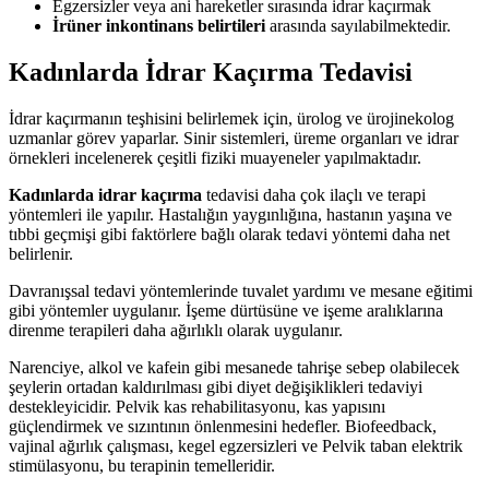
Egzersizler veya ani hareketler sırasında idrar kaçırmak
İrüner inkontinans belirtileri
arasında sayılabilmektedir.
Kadınlarda İdrar Kaçırma Tedavisi
İdrar kaçırmanın teşhisini belirlemek için, ürolog ve ürojinekolog
uzmanlar görev yaparlar. Sinir sistemleri, üreme organları ve idrar
örnekleri incelenerek çeşitli fiziki muayeneler yapılmaktadır.
Kadınlarda idrar kaçırma
tedavisi daha çok ilaçlı ve terapi
yöntemleri ile yapılır. Hastalığın yaygınlığına, hastanın yaşına ve
tıbbi geçmişi gibi faktörlere bağlı olarak tedavi yöntemi daha net
belirlenir.
Davranışsal tedavi yöntemlerinde tuvalet yardımı ve mesane eğitimi
gibi yöntemler uygulanır. İşeme dürtüsüne ve işeme aralıklarına
direnme terapileri daha ağırlıklı olarak uygulanır.
Narenciye, alkol ve kafein gibi mesanede tahrişe sebep olabilecek
şeylerin ortadan kaldırılması gibi diyet değişiklikleri tedaviyi
destekleyicidir. Pelvik kas rehabilitasyonu, kas yapısını
güçlendirmek ve sızıntının önlenmesini hedefler. Biofeedback,
vajinal ağırlık çalışması, kegel egzersizleri ve Pelvik taban elektrik
stimülasyonu, bu terapinin temelleridir.