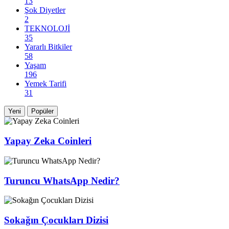
13
Şok Diyetler
2
TEKNOLOJİ
35
Yararlı Bitkiler
58
Yaşam
196
Yemek Tarifi
31
Yeni
Popüler
Yapay Zeka Coinleri
Turuncu WhatsApp Nedir?
Sokağın Çocukları Dizisi