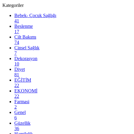
Kategoriler
Bebek- Çocuk Sağlığı
41
Beslenme
17
Cilt Bakımı
74
Cinsel Sağlık
7
Dekorasyon
10
Diyet
81
EĞİTİM
22
EKONOMİ
22
Farmasi
2
Genel
6
Güzellik
36
Hamilelik