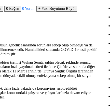
u
0
Beğen
0
Yorum
+
Yazı Boyutunu Büyüt
üsün gebelik esansında sorunlara sebep olup olmadığı ya da
ilinmemektedir. Hamilelikleri sırasında COVID-19 testi pozitif
irilmiştir.
lgesi (şehiri) Wuhan Semti, salgın olacak şeklinde sonucu
ların hızla yayılmak süreti ile önce Çin’de ve sonra da diğer
n olarak 11 Mart Tarihin’de, Dünya Sağlık Örgütü tarafından
 dünyada etkili olmuş, enfeksiyona sebep olmuş bir salgın
ok daha fazla vakada da koronavirus tespit edildiği
aşılar konusundaki çalışma ve çalışmalar hızla devam ediyor.
ler.