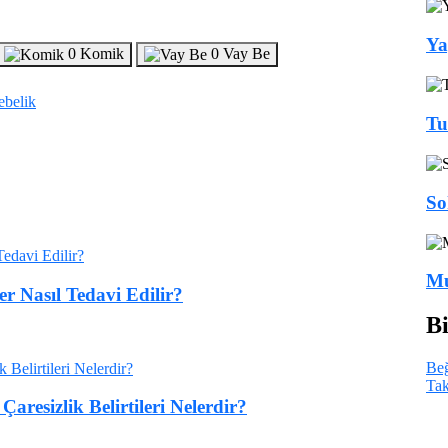
Ya
0
Komik
0
Vay Be
ebelik
Tu
So
Mu
 Nasıl Tedavi Edilir?
Bi
Be
Tak
aresizlik Belirtileri Nelerdir?