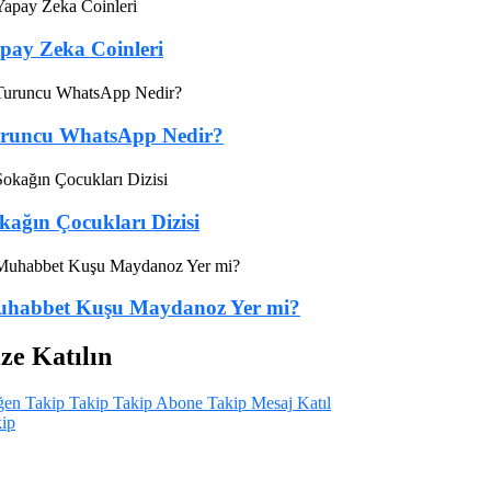
pay Zeka Coinleri
runcu WhatsApp Nedir?
kağın Çocukları Dizisi
habbet Kuşu Maydanoz Yer mi?
ze Katılın
ğen
Takip
Takip
Takip
Abone
Takip
Mesaj
Katıl
ip