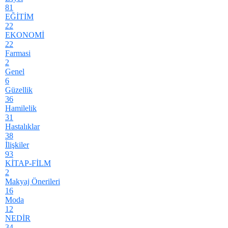
81
EĞİTİM
22
EKONOMİ
22
Farmasi
2
Genel
6
Güzellik
36
Hamilelik
31
Hastalıklar
38
İlişkiler
93
KİTAP-FİLM
2
Makyaj Önerileri
16
Moda
12
NEDİR
34