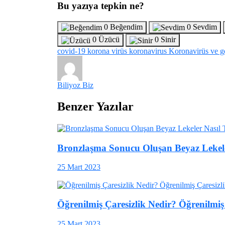
Bu yazıya tepkin ne?
0
Beğendim
0
Sevdim
0
Üzücü
0
Sinir
covid-19
korona virüs
koronavirus
Koronavirüs ve g
Biliyoz Biz
Benzer Yazılar
Bronzlaşma Sonucu Oluşan Beyaz Lekeler
25 Mart 2023
Öğrenilmiş Çaresizlik Nedir? Öğrenilmiş Ç
25 Mart 2023