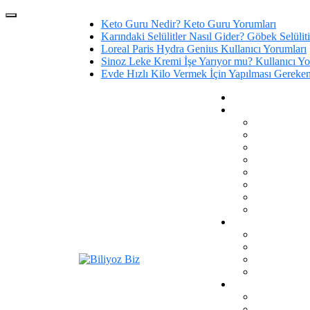
Keto Guru Nedir? Keto Guru Yorumları
Karındaki Selülitler Nasıl Gider? Göbek Selüliti
Loreal Paris Hydra Genius Kullanıcı Yorumları
Sinoz Leke Kremi İşe Yarıyor mu? Kullanıcı Yo
Evde Hızlı Kilo Vermek İçin Yapılması Gereken