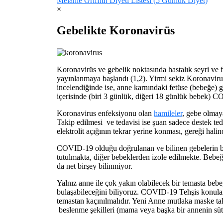
Melanie Griffith Diyeti Listesi (5 Günlük Diyet)
×
Gebelikte Koronavirüs
Koronavirüs ve gebelik noktasında hastalık seyri ve f
yayınlanmaya başlandı (1,2). Yirmi sekiz Koronavirus
incelendiğinde ise, anne karnındaki fetüse (bebeğe) 
içerisinde (biri 3 günlük, diğeri 18 günlük bebek) C
Koronavirus enfeksiyonu olan
hamileler
, gebe olmay
Takip edilmesi ve tedavisi ise şuan sadece destek ted
elektrolit açığının tekrar yerine konması, gereği hali
COVID-19 olduğu doğrulanan ve bilinen gebelerin be
tutulmakta, diğer bebeklerden izole edilmekte. Beb
da net birşey bilinmiyor.
Yalnız anne ile çok yakın olabilecek bir temasta be
bulaşabileceğini biliyoruz. COVID-19 Tehşis konul
temastan kaçınılmalıdır. Yeni Anne mutlaka maske takm
beslenme şekilleri (mama veya başka bir annenin sütü)