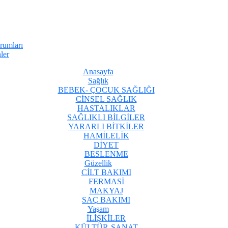
rumları
ler
Anasayfa
Sağlık
BEBEK- ÇOCUK SAĞLIĞI
CİNSEL SAĞLIK
HASTALIKLAR
SAĞLIKLI BİLGİLER
YARARLI BİTKİLER
HAMİLELİK
DİYET
BESLENME
Güzellik
CİLT BAKIMI
FERMASİ
MAKYAJ
SAÇ BAKIMI
Yaşam
İLİŞKİLER
KÜLTÜR-SANAT