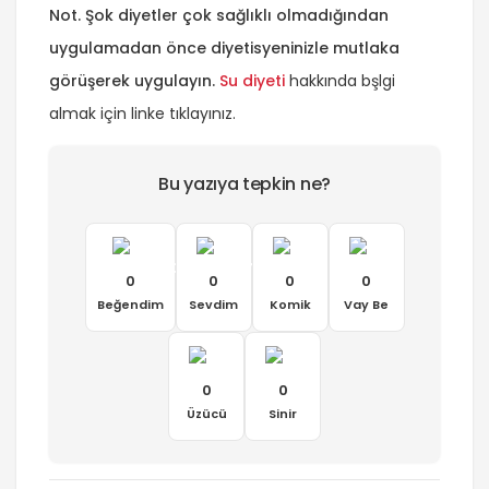
Not. Şok diyetler çok sağlıklı olmadığından
uygulamadan önce diyetisyeninizle mutlaka
görüşerek uygulayın.
Su diyeti
hakkında bşlgi
almak için linke tıklayınız.
Bu yazıya tepkin ne?
0
0
0
0
Beğendim
Sevdim
Komik
Vay Be
0
0
Üzücü
Sinir