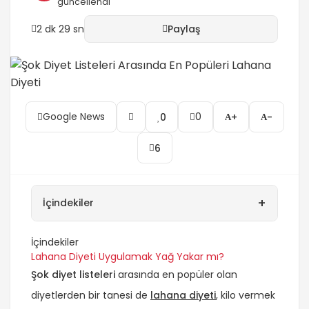
güncellendi
2 dk 29 sn
Paylaş
Google News
0
0
+
-
6
+
İçindekiler
İçindekiler
Lahana Diyeti Uygulamak Yağ Yakar mı?
Şok diyet listeleri
arasında en popüler olan
diyetlerden bir tanesi de
lahana diyeti
, kilo vermek