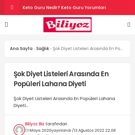
Keto Guru Nedir? Keto Guru Yorumları
Karındaki Selülitler Nasıl Gider? Göbek Selüliti
Loreal Paris Hydra Genius Kullanıcı Yorumları
Ana Sayfa
Sağlık
Şok Diyet Listeleri Arasında En Popüleri Lahana Diyeti
Sinoz Leke Kremi İşe Yarıyor mu? Kullanıcı
Yorumları
Evde Hızlı Kilo Vermek İçin Yapılması Gerekenler
Şok Diyet Listeleri Arasında En
Popüleri Lahana Diyeti
Şok Diyet Listeleri Arasında En Popüleri Lahana
Diyeti...
Biliyoz Biz
tarafından
1 Mayıs 2020
yayınlandı /
13 Ağustos 2022 22:08