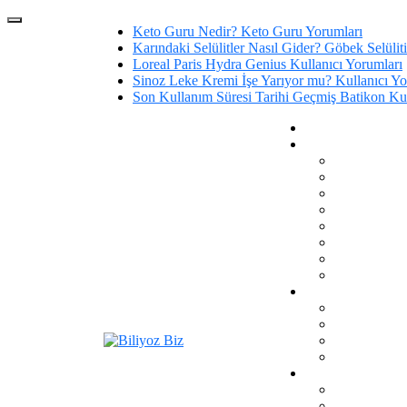
Keto Guru Nedir? Keto Guru Yorumları
Karındaki Selülitler Nasıl Gider? Göbek Selüliti
Loreal Paris Hydra Genius Kullanıcı Yorumları
Sinoz Leke Kremi İşe Yarıyor mu? Kullanıcı Yo
Son Kullanım Süresi Tarihi Geçmiş Batikon Kul