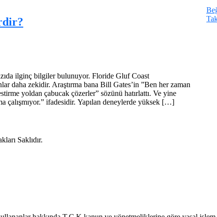
Be
Tak
rdir?
zıda ilginç bilgiler bulunuyor. Floride Gluf Coast
anlar daha zekidir. Araştırma bana Bill Gates’in ”Ben her zaman
estirme yoldan çabucak çözerler” sözünü hatırlattı. Ve yine
ama çalışmıyor.” ifadesidir. Yapılan deneylerde yüksek […]
ları Saklıdır.
kullananlar hakkında T.C.K kanun ve yönetmeliklerine göre yasal işlem b