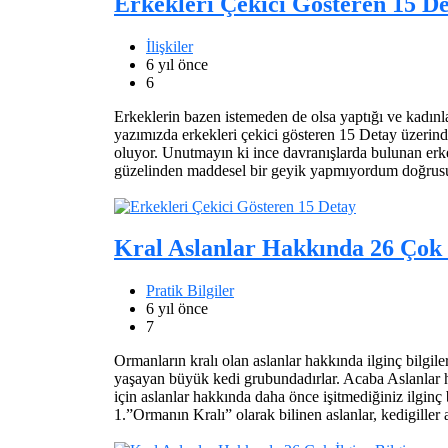
Erkekleri Çekici Gösteren 15 D
İlişkiler
6 yıl önce
6
Erkeklerin bazen istemeden de olsa yaptığı ve kadınl
yazımızda erkekleri çekici gösteren 15 Detay üzerind
oluyor. Unutmayın ki ince davranışlarda bulunan erkek
güzelinden maddesel bir geyik yapmıyordum doğrusu
Kral Aslanlar Hakkında 26 Çok İ
Pratik Bilgiler
6 yıl önce
7
Ormanların kralı olan aslanlar hakkında ilginç bilgile
yaşayan büyük kedi grubundadırlar. Acaba Aslanlar 
için aslanlar hakkında daha önce işitmediğiniz ilginç 
1.”Ormanın Kralı” olarak bilinen aslanlar, kedigiller 