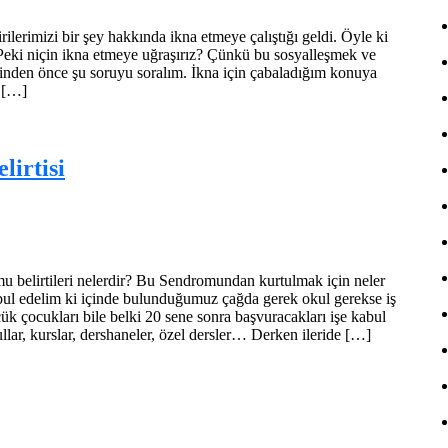
ilerimizi bir şey hakkında ikna etmeye çalıştığı geldi. Öyle ki
 Peki niçin ikna etmeye uğraşırız? Çünkü bu sosyalleşmek ve
rinden önce şu soruyu soralım. İkna için çabaladığım konuya
 […]
irtisi
belirtileri nelerdir? Bu Sendromundan kurtulmak için neler
Kabul edelim ki içinde bulunduğumuz çağda gerek okul gerekse iş
k çocukları bile belki 20 sene sonra başvuracakları işe kabul
kullar, kurslar, dershaneler, özel dersler… Derken ileride […]