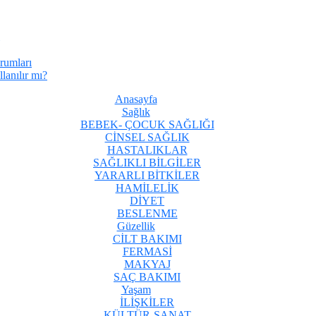
rumları
lanılır mı?
Anasayfa
Sağlık
BEBEK- ÇOCUK SAĞLIĞI
CİNSEL SAĞLIK
HASTALIKLAR
SAĞLIKLI BİLGİLER
YARARLI BİTKİLER
HAMİLELİK
DİYET
BESLENME
Güzellik
CİLT BAKIMI
FERMASİ
MAKYAJ
SAÇ BAKIMI
Yaşam
İLİŞKİLER
KÜLTÜR-SANAT