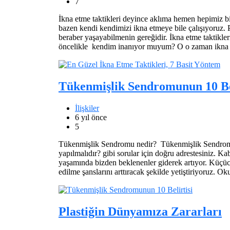
7
İkna etme taktikleri deyince aklıma hemen hepimiz bir
bazen kendi kendimizi ikna etmeye bile çalışıyoruz.
beraber yaşayabilmenin gereğidir. İkna etme taktikle
öncelikle kendim inanıyor muyum? O o zaman ikna
Tükenmişlik Sendromunun 10 Bel
İlişkiler
6 yıl önce
5
Tükenmişlik Sendromu nedir? Tükenmişlik Sendromu 
yapılmalıdır? gibi sorular için doğru adrestesiniz. 
yaşamında bizden beklenenler giderek artıyor. Küçücü
edilme şanslarını arttıracak şekilde yetiştiriyoruz. O
Plastiğin Dünyamıza Zararları