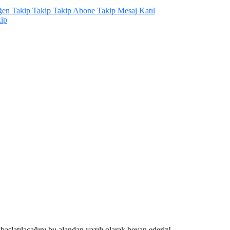
ğen
Takip
Takip
Takip
Abone
Takip
Mesaj
Katıl
ip
aşlatılacağını bu alandan yazılı olarak beyan ederiz!