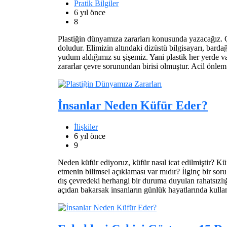
Pratik Bilgiler
6 yıl önce
8
Plastiğin dünyamıza zararları konusunda yazacağız. Ç
doludur. Elimizin altındaki dizüstü bilgisayarı, barda
yudum aldığımız su şişemiz. Yani plastik her yerde var. 
zararlar çevre sorunundan birisi olmuştur. Acil önle
İnsanlar Neden Küfür Eder?
İlişkiler
6 yıl önce
9
Neden küfür ediyoruz, küfür nasıl icat edilmiştir? Kü
etmenin bilimsel açıklaması var mıdır? İlginç bir sor
dış çevredeki herhangi bir duruma duyulan rahatsızlığ
açıdan bakarsak insanların günlük hayatlarında kulla