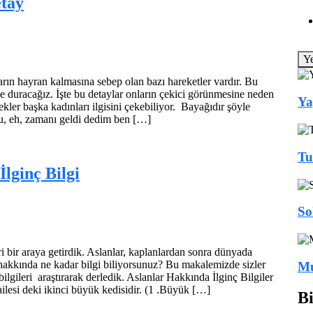
etay
Y
arın hayran kalmasına sebep olan bazı hareketler vardır. Bu
e duracağız. İşte bu detaylar onların çekici görünmesine neden
Ya
ler başka kadınları ilgisini çekebiliyor. Bayağıdır şöyle
, eh, zamanı geldi dedim ben […]
Tu
lginç Bilgi
So
ri bir araya getirdik. Aslanlar, kaplanlardan sonra dünyada
hakkında ne kadar bilgi biliyorsunuz? Bu makalemizde sizler
Mu
bilgileri araştırarak derledik. Aslanlar Hakkında İlginç Bilgiler
ailesi deki ikinci büyük kedisidir. (1 .Büyük […]
Bi