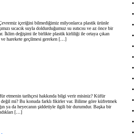
evremiz içeriğini bilmediğimiz milyonlarca plastik ürünle
ğımızı sıcacık suyla doldurduğumuz su ısıtıcısı ve az önce bir
İklim değişimi ile birlikte plastik kirliliği ile ortaya çıkan
m ve harekete geçilmesi gereken […]
für etmenin tarihçesi hakkında bilgi verir misiniz? Küfür
u değil mi? Bu konuda farklı fikirler var. Bilime göre küfretmek
ın ya da heyecanın şiddetiyle ilgili bir durumdur. Başka bir
ndıkları […]