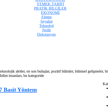
YEMEK TARİFİ
PRATİK BİLGİLER
EKONOMİ
Eğitim
Seyahat
Teknoloji
Nedir
Dekorasyon
teknolojik aletler, en son buluşlar, pozitif bilimler, bilimsel gelişmeler,
bilim insanları, bu kategoride
Kat
 7 Basit Yöntem