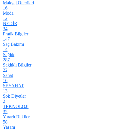
Makyaj Önerileri
16
Moda
12
NEDİR
34
Pratik Bilgiler
147
Saç Bakımı
14
Sağlık
287
Sağlıklı Bilgiler
22
Sanat
16
SEYAHAT
13
Şok Diyetler
2
TEKNOLOJİ
35
Yararlı Bitkiler
58
Yaşam