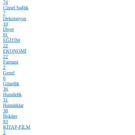
74
Cinsel Sağlık
7
Dekorasyon
10
Diyet
81
EĞİTİM
22
EKONOMİ
22
Farmasi
2
Genel
6
Güzellik
36
Hamilelik
31
Hastalıklar
38
İlişkiler
93
KİTAP-FİLM
2