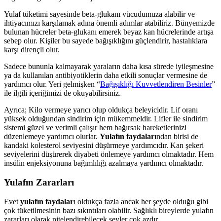
Yulaf tüketimi sayesinde beta-glukanı vücudumuza alabilir ve
ihtiyacımızı karşılamak adına önemli adımlar atabiliriz. Bünyemizde
bulunan hücreler beta-glukanı emerek beyaz kan hücrelerinde artışa
sebep olur. Kişiler bu sayede bağışıklığını güçlendirir, hastalıklara
karşı dirençli olur.
Sadece bununla kalmayarak yaraların daha kısa sürede iyileşmesine
ya da kullanılan antibiyotiklerin daha etkili sonuçlar vermesine de
yardımcı olur. Yeri gelmişken “
Bağışıklığı Kuvvetlendiren Besinler
”
ile ilgili içeriğimizi de okuyabilirsiniz.
Ayrıca; Kilo vermeye yarıcı olup oldukça beleyicidir. Lif oranı
yüksek olduğundan sindirim için mükemmeldir. Lifler ile sindirim
sistemi güzel ve verimli çalışır hem bağırsak hareketlerinizi
düzenlemeye yardımcı olurlar.
Yulafın faydaları
ndan birisi de
kandaki kolesterol seviyesini düşürmeye yardımcıdır. Kan şekeri
seviyelerini düşürerek diyabeti önlemeye yardımcı olmaktadır. Hem
insülin enjeksiyonuna bağımlılığı azalmaya yardımcı olmaktadır.
Yulafın Zararları
Evet
yulafın faydalar
ı oldukça fazla ancak her şeyde olduğu gibi
çok tüketilmesinin bazı sıkıntıları olabilir. Sağlıklı bireylerde yulafın
zararları olarak nitelendirebilecek şeyler çok azdır.