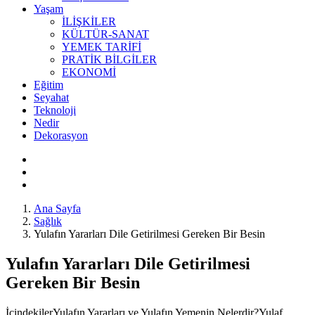
Yaşam
İLİŞKİLER
KÜLTÜR-SANAT
YEMEK TARİFİ
PRATİK BİLGİLER
EKONOMİ
Eğitim
Seyahat
Teknoloji
Nedir
Dekorasyon
Ana Sayfa
Sağlık
Yulafın Yararları Dile Getirilmesi Gereken Bir Besin
Yulafın Yararları Dile Getirilmesi
Gereken Bir Besin
İçindekilerYulafın Yararları ve Yulafın Yemenin Nelerdir?Yulaf