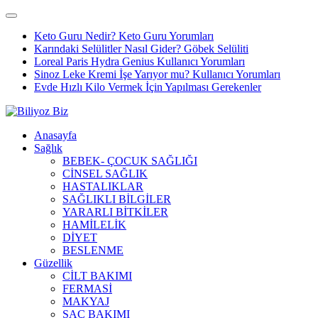
Keto Guru Nedir? Keto Guru Yorumları
Karındaki Selülitler Nasıl Gider? Göbek Selüliti
Loreal Paris Hydra Genius Kullanıcı Yorumları
Sinoz Leke Kremi İşe Yarıyor mu? Kullanıcı Yorumları
Evde Hızlı Kilo Vermek İçin Yapılması Gerekenler
Anasayfa
Sağlık
BEBEK- ÇOCUK SAĞLIĞI
CİNSEL SAĞLIK
HASTALIKLAR
SAĞLIKLI BİLGİLER
YARARLI BİTKİLER
HAMİLELİK
DİYET
BESLENME
Güzellik
CİLT BAKIMI
FERMASİ
MAKYAJ
SAÇ BAKIMI