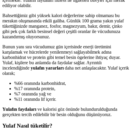
içermekte. Yulafın faydaları fitness ile ilgilenen bireyler için merak
ediliyor olabilir.
Bahsettiğimiz gibi yüksek kalori değerlerine sahip olmaması bu
merakın oluşmasında etkili galiba. Günlük 100 grama yakın yulaf
tükettiğinizde manganez, fosfor, magnezyum, bakır, demir, çinko
gibi pek çok farklı besinsel değeri çeşitli oranlar ile vücudunuza
kazandırmış oluyorsunuz.
Bunun yanı sıra vücudumuz gün içerisinde enerji üretimini
karşılamak ve hücrelerde yenilenmeyi sağlayabilmek adına
karbonhidrat ve protein gibi temel besin ögelerine ihtiyaç duyar.
Yulaf, kişilere bu anlamda da faydalar sağlar. Ayrıntılı
incelendiğinde
yulafın yararları
daha net anlaşılacaktır. Yulaf içerik
olarak;
%66 oranında karbonhidrat,
%17 oranında protein,
%7 oranında yağ ve
%11 oranında lif içerir.
Yulafın faydaları
ve kalorisi göz önünde bulundurulduğunda
gerçekten tercih edilebilir bir besin olduğunu düşünüyoruz.
Yulaf Nasıl tüketilir?