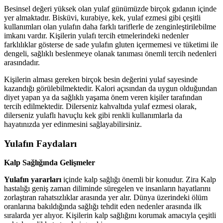
Besinsel değeri yüksek olan yulaf günümüzde birçok gıdanın içinde
yer almaktadır. Bisküvi, kurabiye, kek, yulaf ezmesi gibi çeşitli
kullanımları olan yulafın daha farklı tariflerle de zenginleştirilebilme
imkanı vardır. Kişilerin yulafı tercih etmelerindeki nedenler
farklılıklar gösterse de sade yulafın gluten içermemesi ve tüketimi ile
dengeli, sağlıklı beslenmeye olanak tanıması önemli tercih nedenleri
arasındadır.
Kişilerin alması gereken birçok besin değerini yulaf sayesinde
kazandığı görülebilmektedir. Kalori açısından da uygun olduğundan
diyet yapan ya da sağlıklı yaşama önem veren kişiler tarafından
tercih edilmektedir. Dilerseniz kahvaltıda yulaf ezmesi olarak,
dilerseniz yulaflı havuçlu kek gibi renkli kullanımlarla da
hayatınızda yer edinmesini sağlayabilirsiniz.
Yulafın Faydaları
Kalp Sağlığında Gelişmeler
Yulafın yararları
içinde kalp sağlığı önemli bir konudur. Zira Kalp
hastalığı geniş zaman diliminde süregelen ve insanların hayatlarını
zorlaştıran rahatsızlıklar arasında yer alır. Dünya üzerindeki ölüm
oranlarına bakıldığında sağlığı tehdit eden nedenler arasında ilk
sıralarda yer alıyor. Kişilerin kalp sağlığını korumak amacıyla çeşitli