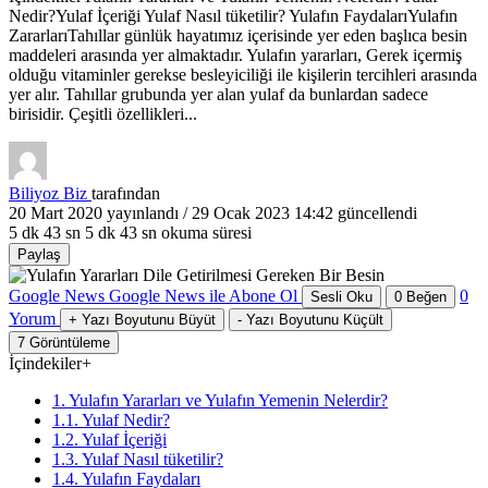
Nedir?Yulaf İçeriği Yulaf Nasıl tüketilir? Yulafın FaydalarıYulafın
ZararlarıTahıllar günlük hayatımız içerisinde yer eden başlıca besin
maddeleri arasında yer almaktadır. Yulafın yararları, Gerek içermiş
olduğu vitaminler gerekse besleyiciliği ile kişilerin tercihleri arasında
yer alır. Tahıllar grubunda yer alan yulaf da bunlardan sadece
birisidir. Çeşitli özellikleri...
Biliyoz Biz
tarafından
20 Mart 2020
yayınlandı /
29 Ocak 2023 14:42
güncellendi
5 dk 43 sn
5 dk 43 sn okuma süresi
Paylaş
Google News
Google News ile Abone Ol
0
Sesli Oku
0
Beğen
Yorum
+
Yazı Boyutunu Büyüt
-
Yazı Boyutunu Küçült
7
Görüntüleme
İçindekiler
+
1. Yulafın Yararları ve Yulafın Yemenin Nelerdir?
1.1. Yulaf Nedir?
1.2. Yulaf İçeriği
1.3. Yulaf Nasıl tüketilir?
1.4. Yulafın Faydaları