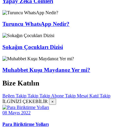
Yapay Zeka Coinleri
Turuncu WhatsApp Nedir?
Sokağın Çocukları Dizisi
Muhabbet Kuşu Maydanoz Yer mi?
Bize Katılın
Beğen
Takip
Takip
Takip
Abone
Takip
Mesaj
Katıl
Takip
İLGİNİZİ ÇEKEBİLİR
×
08 Mayıs 2022
Para Biriktirme Yolları