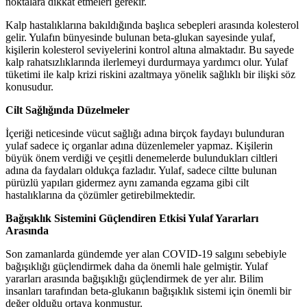
noktalara dikkat etmeleri gerekir.
Kalp hastalıklarına bakıldığında başlıca sebepleri arasında kolesterol
gelir. Yulafın bünyesinde bulunan beta-glukan sayesinde yulaf,
kişilerin kolesterol seviyelerini kontrol altına almaktadır. Bu sayede
kalp rahatsızlıklarında ilerlemeyi durdurmaya yardımcı olur. Yulaf
tüketimi ile kalp krizi riskini azaltmaya yönelik sağlıklı bir ilişki söz
konusudur.
Cilt Sağlığında Düzelmeler
İçeriği neticesinde vücut sağlığı adına birçok faydayı bulunduran
yulaf sadece iç organlar adına düzenlemeler yapmaz. Kişilerin
büyük önem verdiği ve çeşitli denemelerde bulundukları ciltleri
adına da faydaları oldukça fazladır. Yulaf, sadece ciltte bulunan
pürüzlü yapıları gidermez aynı zamanda egzama gibi cilt
hastalıklarına da çözümler getirebilmektedir.
Bağışıklık Sistemini Güçlendiren Etkisi Yulaf Yararları
Arasında
Son zamanlarda gündemde yer alan COVID-19 salgını sebebiyle
bağışıklığı güçlendirmek daha da önemli hale gelmiştir. Yulaf
yararları arasında bağışıklığı güçlendirmek de yer alır. Bilim
insanları tarafından beta-glukanın bağışıklık sistemi için önemli bir
değer olduğu ortaya konmuştur.