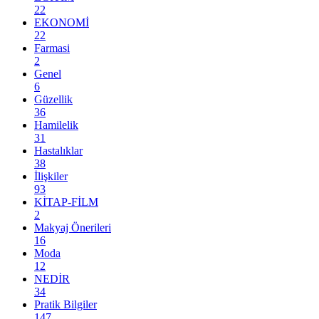
22
EKONOMİ
22
Farmasi
2
Genel
6
Güzellik
36
Hamilelik
31
Hastalıklar
38
İlişkiler
93
KİTAP-FİLM
2
Makyaj Önerileri
16
Moda
12
NEDİR
34
Pratik Bilgiler
147