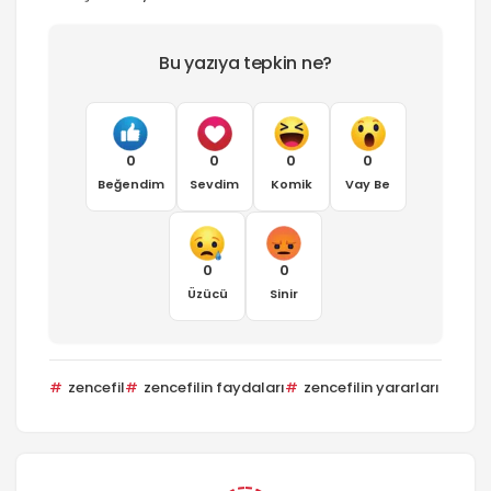
Bu yazıya tepkin ne?
0
0
0
0
Beğendim
Sevdim
Komik
Vay Be
0
0
Üzücü
Sinir
zencefil
zencefilin faydaları
zencefilin yararları