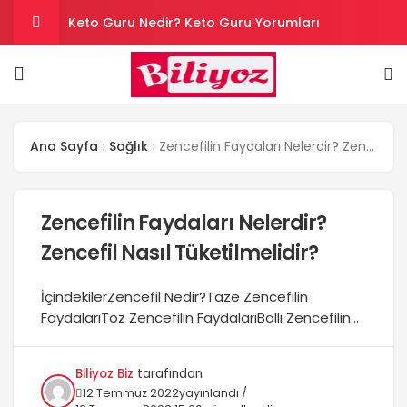
Keto Guru Nedir? Keto Guru Yorumları
Karındaki Selülitler Nasıl Gider? Göbek Selüliti
Loreal Paris Hydra Genius Kullanıcı Yorumları
Ana Sayfa
Sağlık
Zencefilin Faydaları Nelerdir? Zencefil Nasıl Tüketilmelidir?
Sinoz Leke Kremi İşe Yarıyor mu? Kullanıcı
Yorumları
Son Kullanım Süresi Tarihi Geçmiş Batikon
Zencefilin Faydaları Nelerdir?
Zencefil Nasıl Tüketilmelidir?
Kullanılır mı?
İçindekilerZencefil Nedir?Taze Zencefilin
FaydalarıToz Zencefilin FaydalarıBallı Zencefilin
FaydalarıZencefil Nasıl Tüketilmelidir?Zencefil
Çayı Nasıl Yapılır?Zencefil Zararlı mıdır?Zencefilin
Biliyoz Biz
tarafından
faydaları o kadar çoktur ki saymakla bitmez. En
12 Temmuz 2022
yayınlandı /
çok sorulan sorulardan olan zencefilin neye iyi