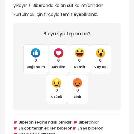
yıkayınız. Biberonda kalan süt kalıntılarından
kurtulmak için fırçayla temizleyebilirsiniz.
Bu yazıya tepkin ne?
0
0
0
0
Beğendim
Sevdim
Komik
Vay Be
0
0
Üzücü
Sinir
Biberon seçimi nasıl olmalı?
Biberonlar
En çok tercih edilen biberon
En iyi biberon