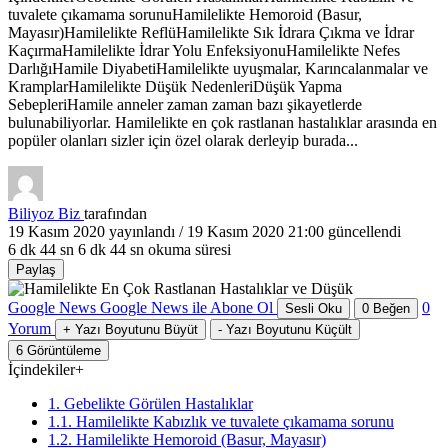
tuvalete çıkamama sorunuHamilelikte Hemoroid (Basur,
Mayasır)Hamilelikte ReflüHamilelikte Sık İdrara Çıkma ve İdrar
KaçırmaHamilelikte İdrar Yolu EnfeksiyonuHamilelikte Nefes
DarlığıHamile DiyabetiHamilelikte uyuşmalar, Karıncalanmalar ve
KramplarHamilelikte Düşük NedenleriDüşük Yapma
SebepleriHamile anneler zaman zaman bazı şikayetlerde
bulunabiliyorlar. Hamilelikte en çok rastlanan hastalıklar arasında en
popüler olanları sizler için özel olarak derleyip burada...
Biliyoz Biz
tarafından
19 Kasım 2020
yayınlandı /
19 Kasım 2020 21:00
güncellendi
6 dk 44 sn
6 dk 44 sn okuma süresi
Paylaş
Google News
Google News ile Abone Ol
0
Sesli Oku
0
Beğen
Yorum
+
Yazı Boyutunu Büyüt
-
Yazı Boyutunu Küçült
6
Görüntüleme
İçindekiler
+
1. Gebelikte Görülen Hastalıklar
1.1. Hamilelikte Kabızlık ve tuvalete çıkamama sorunu
1.2. Hamilelikte Hemoroid (Basur, Mayasır)