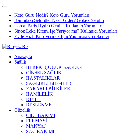
Keto Guru Nedir? Keto Guru Yorumları
Karındaki Selülitler Nasıl Gider? Göbek Selüliti
Loreal Paris Hydra Genius Kullanıcı Yorumları
Sinoz Leke Kremi İşe Yarıyor mu? Kullanıcı Yorumları
Evde Hızlı Kilo Vermek İçin Yapılması Gerekenler
Anasayfa
Sağlık
BEBEK- ÇOCUK SAĞLIĞI
CİNSEL SAĞLIK
HASTALIKLAR
SAĞLIKLI BİLGİLER
YARARLI BİTKİLER
HAMİLELİK
DİYET
BESLENME
Güzellik
CİLT BAKIMI
FERMASİ
MAKYAJ
SAÇ BAKIMI