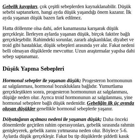
Gebelik kayıpları
, çok çeşitli sebeplerden kaynaklanabilir. Düşük
sebebi saptanırken, hangi ayda düşük yaşandığı önem kazanır. İlk
ayda yaşanan düşük bazen fark edilmez.
Hatta döllenme olsa dahi, adet kanamasına karışarak düşük
gerçekleşir. İlerleyen aylarda yaşanan düşük, birçok faktöre bağlı
gerçekleşebilir. Rahimdeki sorunlar, zararlı alışkanlıklar, diyabet ve
troid gibi hastalıklar, düşük sebepleri arasında yer alır. Fakat nedeni
belli olmayan düşüklerde mevcuttur. Uzun araştırmalar yapılsa dahi
sebep saptanamaz.
Düşük Yapma Sebepleri
Hormonal sebepler ile yaşanan düşük;
Progesteron hormonunun
az salgılanması, hormonal bozukluklara bağlıdır. Yumurtlama
gerçekleştikten sonra, progesteron hormonunun az salgılanması,
düşüğe neden olur. Ayrıca troid hormonunun az salgılanması, yine
hormonal sebeplere bağlı düşük nedenidir.
Gebeliğin ilk üç ayında
oluşan düşükler
genellikle hormonal sebeplerle yaşanır.
Dölyatağının açılması nedeni ile yaşanan düşük;
Daha önceki
dönemlerde geçirilen rahim operasyonları, gebelik sırasında rahmin
genişleyerek, gebelik zarını yırtmasına neden olur. Böylece 5-6.
Aylarda düşük gerçekleşir. Fakat bu tip düşüklerde şiddetli kasık