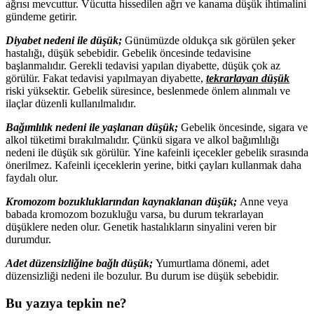
ağrısı mevcuttur. Vücutta hissedilen ağrı ve kanama düşük ihtimalini
gündeme getirir.
Diyabet nedeni ile düşük;
Günümüzde oldukça sık görülen şeker
hastalığı, düşük sebebidir. Gebelik öncesinde tedavisine
başlanmalıdır. Gerekli tedavisi yapılan diyabette, düşük çok az
görülür. Fakat tedavisi yapılmayan diyabette,
tekrarlayan düşük
riski yüksektir. Gebelik süresince, beslenmede önlem alınmalı ve
ilaçlar düzenli kullanılmalıdır.
Bağımlılık nedeni ile yaşlanan düşük;
Gebelik öncesinde, sigara ve
alkol tüketimi bırakılmalıdır. Çünkü sigara ve alkol bağımlılığı
nedeni ile düşük sık görülür. Yine kafeinli içecekler gebelik sırasında
önerilmez. Kafeinli içeceklerin yerine, bitki çayları kullanmak daha
faydalı olur.
Kromozom bozukluklarından kaynaklanan düşük;
Anne veya
babada kromozom bozukluğu varsa, bu durum tekrarlayan
düşüklere neden olur. Genetik hastalıkların sinyalini veren bir
durumdur.
Adet düzensizliğine bağlı düşük;
Yumurtlama dönemi, adet
düzensizliği nedeni ile bozulur. Bu durum ise düşük sebebidir.
Bu yazıya tepkin ne?