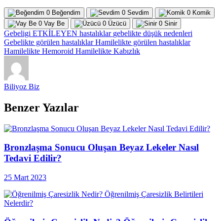
0
Beğendim
0
Sevdim
0
Komik
0
Vay Be
0
Üzücü
0
Sinir
Gebeligi ETKİLEYEN hastalıklar
gebelikte düşük nedenleri
Gebelikte görülen hastalıklar
Hamilelikte görülen hastalıklar
Hamilelikte Hemoroid
Hamilelikte Kabızlık
Biliyoz Biz
Benzer Yazılar
Bronzlaşma Sonucu Oluşan Beyaz Lekeler Nasıl
Tedavi Edilir?
25 Mart 2023