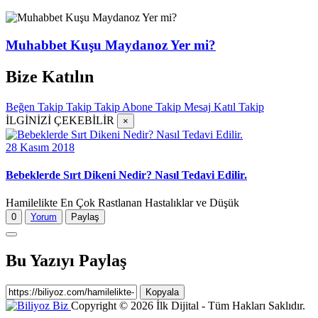
Muhabbet Kuşu Maydanoz Yer mi?
Bize Katılın
Beğen
Takip
Takip
Takip
Abone
Takip
Mesaj
Katıl
Takip
İLGİNİZİ ÇEKEBİLİR
×
28 Kasım 2018
Bebeklerde Sırt Dikeni Nedir? Nasıl Tedavi Edilir.
Hamilelikte En Çok Rastlanan Hastalıklar ve Düşük
0
Yorum
Paylaş
Bu Yazıyı Paylaş
Kopyala
Copyright © 2026 İlk Dijital - Tüm Hakları Saklıdır.