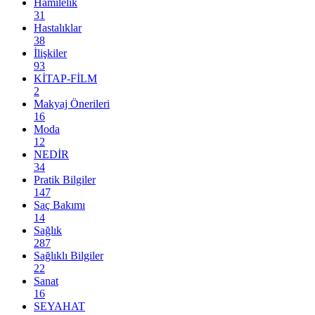
Hamilelik
31
Hastalıklar
38
İlişkiler
93
KİTAP-FİLM
2
Makyaj Önerileri
16
Moda
12
NEDİR
34
Pratik Bilgiler
147
Saç Bakımı
14
Sağlık
287
Sağlıklı Bilgiler
22
Sanat
16
SEYAHAT