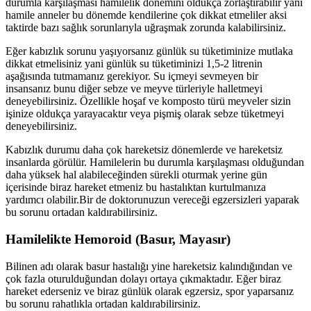
durumla karşılaşması hamilelik dönemini oldukça zorlaştırabilir yani
hamile anneler bu dönemde kendilerine çok dikkat etmeliler aksi
taktirde bazı sağlık sorunlarıyla uğraşmak zorunda kalabilirsiniz.
Eğer kabızlık sorunu yaşıyorsanız günlük su tüketiminize mutlaka
dikkat etmelisiniz yani günlük su tüketiminizi 1,5-2 litrenin
aşağısında tutmamanız gerekiyor. Su içmeyi sevmeyen bir
insansanız bunu diğer sebze ve meyve türleriyle halletmeyi
deneyebilirsiniz. Özellikle hoşaf ve komposto türü meyveler sizin
işinize oldukça yarayacaktır veya pişmiş olarak sebze tüketmeyi
deneyebilirsiniz.
Kabızlık durumu daha çok hareketsiz dönemlerde ve hareketsiz
insanlarda görülür. Hamilelerin bu durumla karşılaşması olduğundan
daha yüksek hal alabileceğinden sürekli oturmak yerine gün
içerisinde biraz hareket etmeniz bu hastalıktan kurtulmanıza
yardımcı olabilir.Bir de doktorunuzun vereceği egzersizleri yaparak
bu sorunu ortadan kaldırabilirsiniz.
Hamilelikte Hemoroid (Basur, Mayasır)
Bilinen adı olarak basur hastalığı yine hareketsiz kalındığından ve
çok fazla oturulduğundan dolayı ortaya çıkmaktadır. Eğer biraz
hareket ederseniz ve biraz günlük olarak egzersiz, spor yaparsanız
bu sorunu rahatlıkla ortadan kaldırabilirsiniz.