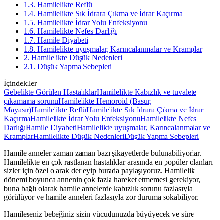
1.3. Hamilelikte Reflü
1.4. Hamilelikte Sık İdrara Çıkma ve İdrar Kaçırma
1.5. Hamilelikte İdrar Yolu Enfeksiyonu
1.6. Hamilelikte Nefes Darlığı
1.7. Hamile Diyabeti
1.8. Hamilelikte uyuşmalar, Karıncalanmalar ve Kramplar
2. Hamilelikte Düşük Nedenleri
2.1. Düşük Yapma Sebepleri
İçindekiler
Gebelikte Görülen Hastalıklar
Hamilelikte Kabızlık ve tuvalete
çıkamama sorunu
Hamilelikte Hemoroid (Basur,
Mayasır)
Hamilelikte Reflü
Hamilelikte Sık İdrara Çıkma ve İdrar
Kaçırma
Hamilelikte İdrar Yolu Enfeksiyonu
Hamilelikte Nefes
Darlığı
Hamile Diyabeti
Hamilelikte uyuşmalar, Karıncalanmalar ve
Kramplar
Hamilelikte Düşük Nedenleri
Düşük Yapma Sebepleri
Hamile anneler zaman zaman bazı şikayetlerde bulunabiliyorlar.
Hamilelikte en çok rastlanan hastalıklar arasında en popüler olanları
sizler için özel olarak derleyip burada paylaşıyoruz. Hamilelik
dönemi boyunca annenin çok fazla hareket etmemesi gerekiyor,
buna bağlı olarak hamile annelerde kabızlık sorunu fazlasıyla
görülüyor ve hamile anneleri fazlasıyla zor duruma sokabiliyor.
Hamileseniz bebeğiniz sizin vücudunuzda büyüyecek ve süre