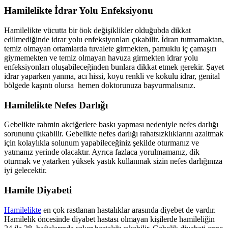
Hamilelikte İdrar Yolu Enfeksiyonu
Hamilelikte vücutta bir öok değişiklikler olduğubda dikkat
edilmediğinde idrar yolu enfeksiyonları çıkabilir. İdrarı tutmamaktan,
temiz olmayan ortamlarda tuvalete girmekten, pamuklu iç çamaşırı
giymemekten ve temiz olmayan havuza girmekten idrar yolu
enfeksiyonları oluşabileceğinden bunlara dikkat etmek gerekir. Şayet
idrar yaparken yanma, acı hissi, koyu renkli ve kokulu idrar, genital
bölgede kaşıntı olursa hemen doktorunuza başvurmalısınız.
Hamilelikte Nefes Darlığı
Gebelikte rahmin akciğerlere baskı yapması nedeniyle nefes darlığı
sorununu çıkabilir. Gebelikte nefes darlığı rahatsızklıklarını azaltmak
için kolaylıkla solunum yapabileceğiniz şekilde oturmanız ve
yatmanız yerinde olacaktır. Ayrıca fazlaca yorulmamanız, dik
oturmak ve yatarken yüksek yastık kullanmak sizin nefes darlığınıza
iyi gelecektir.
Hamile Diyabeti
Hamilelikte
en çok rastlanan hastalıklar arasında diyebet de vardır.
Hamilelik öncesinde diyabet hastası olmayan kişilerde hamileliğin