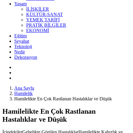
Yaşam
İLİŞKİLER
KÜLTÜR-SANAT
YEMEK TARİFİ
PRATİK BİLGİLER
EKONOMİ
Eğitim
Seyahat
Teknoloji
Nedir
Dekorasyon
Ana Sayfa
Hamilelik
Hamilelikte En Çok Rastlanan Hastalıklar ve Düşük
Hamilelikte En Çok Rastlanan
Hastalıklar ve Düşük
İçindekilerGebelikte Görülen HastalıklarHamilelikte Kabızlık ve