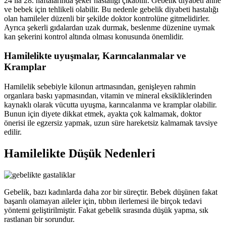
24 ila 28. haftalarında şeker hastalığı çıkabilir. Gebelik diyabeti anne
ve bebek için tehlikeli olabilir. Bu nedenle gebelik diyabeti hastalığı
olan hamileler düzenli bir şekilde doktor kontrolüne gitmelidirler.
Ayrıca şekerli gıdalardan uzak durmak, beslenme düzenine uymak
kan şekerini kontrol altında olması konusunda önemlidir.
Hamilelikte uyuşmalar, Karıncalanmalar ve
Kramplar
Hamilelik sebebiyle kilonun artmasından, genişleyen rahmin
organlara baskı yapmasından, vitamin ve mineral eksikliklerinden
kaynaklı olarak vücutta uyuşma, karıncalanma ve kramplar olabilir.
Bunun için diyete dikkat etmek, ayakta çok kalmamak, doktor
önerisi ile egzersiz yapmak, uzun süre hareketsiz kalmamak tavsiye
edilir.
Hamilelikte Düşük Nedenleri
Gebelik, bazı kadınlarda daha zor bir süreçtir. Bebek düşünen fakat
başarılı olamayan aileler için, tıbbın ilerlemesi ile birçok tedavi
yöntemi geliştirilmiştir. Fakat gebelik sırasında düşük yapma, sık
rastlanan bir sorundur.