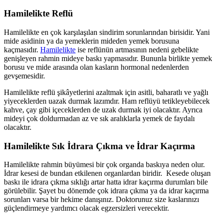
Hamilelikte Reflü
Hamilelikte en çok karşılaşılan sindirim sorunlarından birisidir. Yani
mide asidinin ya da yemeklerin mideden yemek borusuna
kaçmasıdır.
Hamilelikte
ise reflünün artmasının nedeni gebelikte
genişleyen rahmin mideye baskı yapmasıdır. Bununla birlikte yemek
borusu ve mide arasında olan kasların hormonal nedenlerden
gevşemesidir.
Hamilelikte reflü şikâyetlerini azaltmak için asitli, baharatlı ve yağlı
yiyeceklerden uazak durmak lazımdır. Ham reflüyü tetikleyebilecek
kahve, çay gibi içeceklerden de uzak durmak iyi olacaktır. Ayrıca
mideyi çok doldurmadan az ve sık aralıklarla yemek de faydalı
olacaktır.
Hamilelikte Sık İdrara Çıkma ve İdrar Kaçırma
Hamilelikte rahmin büyümesi bir çok organda baskıya neden olur.
İdrar kesesi de bundan etkilenen organlardan biridir. Kesede oluşan
baskı ile idrara çıkma sıklığı artar hatta idrar kaçırma durumları bile
görülebilir. Şayet bu dönemde çok idrara çıkma ya da idrar kaçırma
sorunları varsa bir hekime danışınız. Doktorunuz size kaslarınızı
güçlendirmeye yardımcı olacak egzersizleri verecektir.