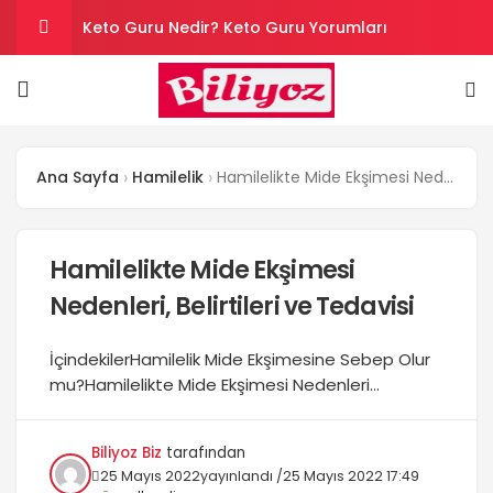
Keto Guru Nedir? Keto Guru Yorumları
Karındaki Selülitler Nasıl Gider? Göbek Selüliti
Loreal Paris Hydra Genius Kullanıcı Yorumları
Ana Sayfa
Hamilelik
Hamilelikte Mide Ekşimesi Nedenleri, Belirtileri ve Tedavisi
Sinoz Leke Kremi İşe Yarıyor mu? Kullanıcı
Yorumları
Evde Hızlı Kilo Vermek İçin Yapılması Gerekenler
Hamilelikte Mide Ekşimesi
Nedenleri, Belirtileri ve Tedavisi
İçindekilerHamilelik Mide Ekşimesine Sebep Olur
mu?Hamilelikte Mide Ekşimesi Nedenleri
Nelerdir?Hormon Seviyelerinde Yaşanan
DeğişiklikYemek borusu sfinkteriMide Zarı
Biliyoz Biz
tarafından
İltihaplanmasıRahmin BüyümesiSağlıksız
25 Mayıs 2022
yayınlandı /
25 Mayıs 2022 17:49
BeslenmeKullanılan Bazı