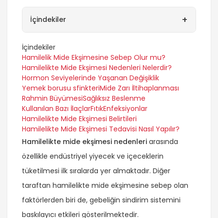
+
İçindekiler
İçindekiler
Hamilelik Mide Ekşimesine Sebep Olur mu?
Hamilelikte Mide Ekşimesi Nedenleri Nelerdir?
Hormon Seviyelerinde Yaşanan Değişiklik
Yemek borusu sfinkteri
Mide Zarı İltihaplanması
Rahmin Büyümesi
Sağlıksız Beslenme
Kullanılan Bazı İlaçlar
Fıtık
Enfeksiyonlar
Hamilelikte Mide Ekşimesi Belirtileri
Hamilelikte Mide Ekşimesi Tedavisi Nasıl Yapılır?
Hamilelikte mide ekşimesi nedenleri
arasında
özellikle endüstriyel yiyecek ve içeceklerin
tüketilmesi ilk sıralarda yer almaktadır. Diğer
taraftan hamilelikte mide ekşimesine sebep olan
faktörlerden biri de, gebeliğin sindirim sistemini
baskılayıcı etkileri gösterilmektedir.