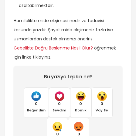
azaltabilmektdir.
Hamilelikte mide ekşimesi nedir ve tedavisi
kosunda yazdık. Şayet mide ekşimeniz fazla ise
uzmanlardan destek almanızı öneririz.
Gebelikte Doğru Beslenme Nasıl Olur?
öğrenmek
için linke tıklayınız.
Bu yazıya tepkin ne?
0
0
0
0
Beğendim
Sevdim
Komik
Vay Be
0
0