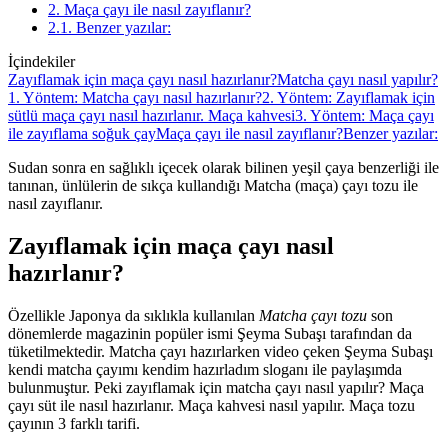
2. Maça çayı ile nasıl zayıflanır?
2.1. Benzer yazılar:
İçindekiler
Zayıflamak için maça çayı nasıl hazırlanır?
Matcha çayı nasıl yapılır?
1. Yöntem: Matcha çayı nasıl hazırlanır?
2. Yöntem: Zayıflamak için
sütlü maça çayı nasıl hazırlanır. Maça kahvesi
3. Yöntem: Maça çayı
ile zayıflama soğuk çay
Maça çayı ile nasıl zayıflanır?
Benzer yazılar:
Sudan sonra en sağlıklı içecek olarak bilinen yeşil çaya benzerliği ile
tanınan, ünlülerin de sıkça kullandığı Matcha (maça) çayı tozu ile
nasıl zayıflanır.
Zayıflamak için maça çayı nasıl
hazırlanır?
Özellikle Japonya da sıklıkla kullanılan
Matcha çayı tozu
son
dönemlerde magazinin popüler ismi Şeyma Subaşı tarafından da
tüketilmektedir. Matcha çayı hazırlarken video çeken Şeyma Subaşı
kendi matcha çayımı kendim hazırladım sloganı ile paylaşımda
bulunmuştur. Peki zayıflamak için matcha çayı nasıl yapılır? Maça
çayı süt ile nasıl hazırlanır. Maça kahvesi nasıl yapılır. Maça tozu
çayının 3 farklı tarifi.