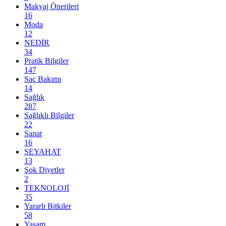
Makyaj Önerileri
16
Moda
12
NEDİR
34
Pratik Bilgiler
147
Saç Bakımı
14
Sağlık
287
Sağlıklı Bilgiler
22
Sanat
16
SEYAHAT
13
Şok Diyetler
2
TEKNOLOJİ
35
Yararlı Bitkiler
58
Yaşam