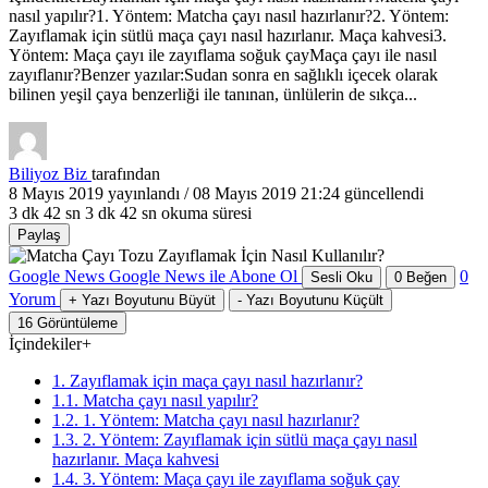
nasıl yapılır?1. Yöntem: Matcha çayı nasıl hazırlanır?2. Yöntem:
Zayıflamak için sütlü maça çayı nasıl hazırlanır. Maça kahvesi3.
Yöntem: Maça çayı ile zayıflama soğuk çayMaça çayı ile nasıl
zayıflanır?Benzer yazılar:Sudan sonra en sağlıklı içecek olarak
bilinen yeşil çaya benzerliği ile tanınan, ünlülerin de sıkça...
Biliyoz Biz
tarafından
8 Mayıs 2019
yayınlandı /
08 Mayıs 2019 21:24
güncellendi
3 dk 42 sn
3 dk 42 sn okuma süresi
Paylaş
Google News
Google News ile Abone Ol
0
Sesli Oku
0
Beğen
Yorum
+
Yazı Boyutunu Büyüt
-
Yazı Boyutunu Küçült
16
Görüntüleme
İçindekiler
+
1. Zayıflamak için maça çayı nasıl hazırlanır?
1.1. Matcha çayı nasıl yapılır?
1.2. 1. Yöntem: Matcha çayı nasıl hazırlanır?
1.3. 2. Yöntem: Zayıflamak için sütlü maça çayı nasıl
hazırlanır. Maça kahvesi
1.4. 3. Yöntem: Maça çayı ile zayıflama soğuk çay