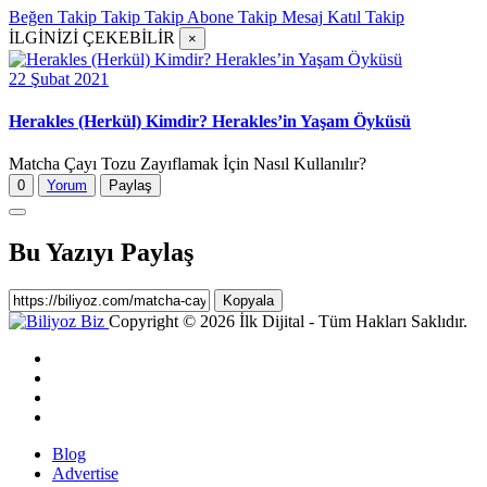
Beğen
Takip
Takip
Takip
Abone
Takip
Mesaj
Katıl
Takip
İLGİNİZİ ÇEKEBİLİR
×
22 Şubat 2021
Herakles (Herkül) Kimdir? Herakles’in Yaşam Öyküsü
Matcha Çayı Tozu Zayıflamak İçin Nasıl Kullanılır?
0
Yorum
Paylaş
Bu Yazıyı Paylaş
Kopyala
Copyright © 2026 İlk Dijital - Tüm Hakları Saklıdır.
Blog
Advertise