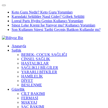
Keto Guru Nedir? Keto Guru Yorumları
Karındaki Selülitler Nasıl Gider? Göbek Selüliti
Loreal Paris Hydra Genius Kullanıcı Yorumları
Sinoz Leke Kremi İşe Yarıyor mu? Kullanıcı Yorumları
Son Kullanım Süresi Tarihi Geçmiş Batikon Kullanılır mı?
Anasayfa
Sağlık
BEBEK- ÇOCUK SAĞLIĞI
CİNSEL SAĞLIK
HASTALIKLAR
SAĞLIKLI BİLGİLER
YARARLI BİTKİLER
HAMİLELİK
DİYET
BESLENME
Güzellik
CİLT BAKIMI
FERMASİ
MAKYAJ
SAÇ BAKIMI