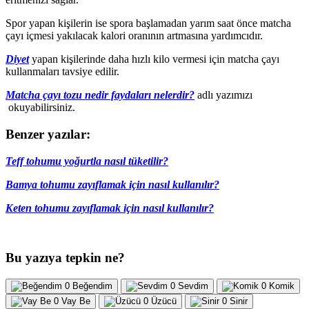
Spor yapan kişilerin ise spora başlamadan yarım saat önce matcha
çayı içmesi yakılacak kalori oranının artmasına yardımcıdır.
Diyet
yapan kişilerinde daha hızlı kilo vermesi için matcha çayı
kullanmaları tavsiye edilir.
Matcha çayı tozu nedir faydaları nelerdir?
adlı yazımızı
okuyabilirsiniz.
Benzer yazılar:
Teff tohumu yoğurtla nasıl tüketilir?
Bamya tohumu zayıflamak için nasıl kullanılır?
Keten tohumu zayıflamak için nasıl kullanılır?
Bu yazıya tepkin ne?
0
Beğendim
0
Sevdim
0
Komik
0
Vay Be
0
Üzücü
0
Sinir