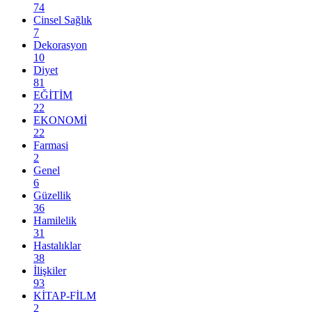
74
Cinsel Sağlık
7
Dekorasyon
10
Diyet
81
EĞİTİM
22
EKONOMİ
22
Farmasi
2
Genel
6
Güzellik
36
Hamilelik
31
Hastalıklar
38
İlişkiler
93
KİTAP-FİLM
2