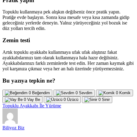
Pratik yapın
Topuklu kullanmaya pek alışkın değilseniz önce pratik yapın.
Pratiğe evde başlayın. Sonra kısa mesafe veya kısa zamanda gidip
geleceğiniz yerlerde deneyin. Yalnız yürüyeceğiniz yol bozuk ise
düz yolları tercih edin.
Zemin testi
Artık topuklu ayakkabı kullanmaya ufak ufak alıştınız fakat
ayakkabılarınızı tam olarak kullanmaya hala hazır değilsiniz.
Ayakkabılarınızı farklı zeminlerde test edin. Her zaman kaymak gibi
yol karşınıza çıkmaz veya her an halı üzerinde yürüyemezsiniz.
Bu yazıya tepkin ne?
0
Beğendim
0
Sevdim
0
Komik
0
Vay Be
0
Üzücü
0
Sinir
Topuklu Ayakkabı İle Yürüme
Biliyoz Biz