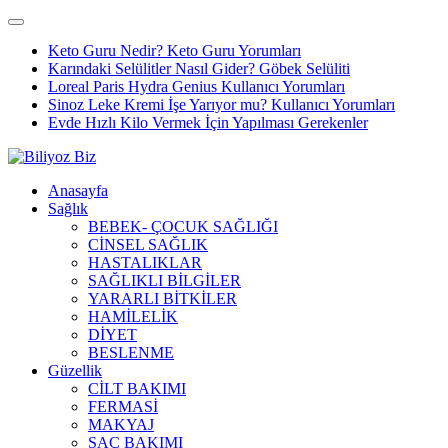
Keto Guru Nedir? Keto Guru Yorumları
Karındaki Selülitler Nasıl Gider? Göbek Selüliti
Loreal Paris Hydra Genius Kullanıcı Yorumları
Sinoz Leke Kremi İşe Yarıyor mu? Kullanıcı Yorumları
Evde Hızlı Kilo Vermek İçin Yapılması Gerekenler
Anasayfa
Sağlık
BEBEK- ÇOCUK SAĞLIĞI
CİNSEL SAĞLIK
HASTALIKLAR
SAĞLIKLI BİLGİLER
YARARLI BİTKİLER
HAMİLELİK
DİYET
BESLENME
Güzellik
CİLT BAKIMI
FERMASİ
MAKYAJ
SAÇ BAKIMI