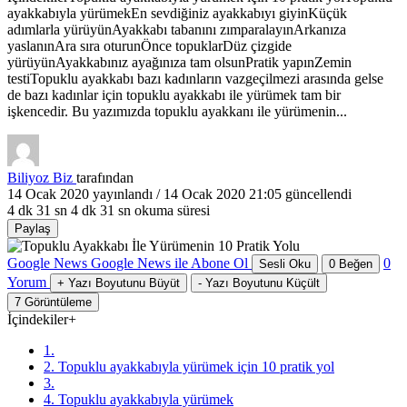
ayakkabıyla yürümekEn sevdiğiniz ayakkabıyı giyinKüçük
adımlarla yürüyünAyakkabı tabanını zımparalayınArkanıza
yaslanınAra sıra oturunÖnce topuklarDüz çizgide
yürüyünAyakkabınız ayağınıza tam olsunPratik yapınZemin
testiTopuklu ayakkabı bazı kadınların vazgeçilmezi arasında gelse
de bazı kadınlar için topuklu ayakkabı ile yürümek tam bir
işkencedir. Bu yazımızda topuklu ayakkanı ile yürümenin...
Biliyoz Biz
tarafından
14 Ocak 2020
yayınlandı /
14 Ocak 2020 21:05
güncellendi
4 dk 31 sn
4 dk 31 sn okuma süresi
Paylaş
Google News
Google News ile Abone Ol
0
Sesli Oku
0
Beğen
Yorum
+
Yazı Boyutunu Büyüt
-
Yazı Boyutunu Küçült
7
Görüntüleme
İçindekiler
+
1.
2. Topuklu ayakkabıyla yürümek için 10 pratik yol
3.
4. Topuklu ayakkabıyla yürümek