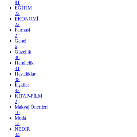
81
EĞİTİM
22
EKONOMİ
22
Farmasi
2
Genel
6
Güzellik
36
Hamilelik
31
Hastalıklar
38
İlişkiler
93
KİTAP-FİLM
2
Makyaj Önerileri
16
Moda
12
NEDİR
34