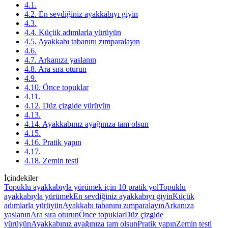
4.1.
4.2. En sevdiğiniz ayakkabıyı giyin
4.3.
4.4. Küçük adımlarla yürüyün
4.5. Ayakkabı tabanını zımparalayın
4.6.
4.7. Arkanıza yaslanın
4.8. Ara sıra oturun
4.9.
4.10. Önce topuklar
4.11.
4.12. Düz çizgide yürüyün
4.13.
4.14. Ayakkabınız ayağınıza tam olsun
4.15.
4.16. Pratik yapın
4.17.
4.18. Zemin testi
İçindekiler
Topuklu ayakkabıyla yürümek için 10 pratik yol
Topuklu
ayakkabıyla yürümek
En sevdiğiniz ayakkabıyı giyin
Küçük
adımlarla yürüyün
Ayakkabı tabanını zımparalayın
Arkanıza
yaslanın
Ara sıra oturun
Önce topuklar
Düz çizgide
yürüyün
Ayakkabınız ayağınıza tam olsun
Pratik yapın
Zemin testi