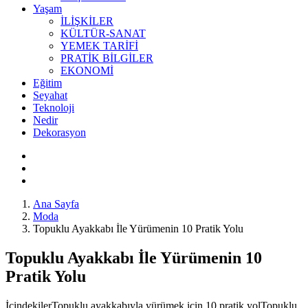
Yaşam
İLİŞKİLER
KÜLTÜR-SANAT
YEMEK TARİFİ
PRATİK BİLGİLER
EKONOMİ
Eğitim
Seyahat
Teknoloji
Nedir
Dekorasyon
Ana Sayfa
Moda
Topuklu Ayakkabı İle Yürümenin 10 Pratik Yolu
Topuklu Ayakkabı İle Yürümenin 10
Pratik Yolu
İçindekilerTopuklu ayakkabıyla yürümek için 10 pratik yolTopuklu